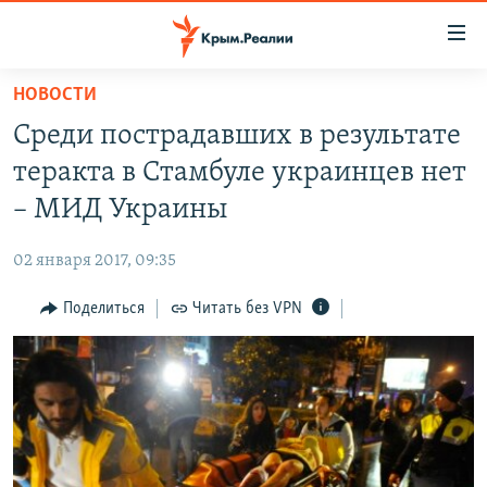
Доступность
ссылки
Вернуться
НОВОСТИ
к
НОВОСТИ
Среди пострадавших в результате
основному
СПЕЦПРОЕКТЫ
содержанию
теракта в Стамбуле украинцев нет
ВОДА
Вернутся
ГРУЗ 200
– МИД Украины
к
ИСТОРИЯ
КАРТА ВОЕННЫХ ОБЪЕКТОВ КРЫМА
главной
02 января 2017, 09:35
ЕЩЕ
11 ЛЕТ ОККУПАЦИИ КРЫМА. 11 ИСТОРИЙ СОПРОТИВЛЕНИЯ
навигации
Вернутся
Поделиться
Читать без VPN
РАДІО СВОБОДА
ИНТЕРАКТИВ
к
КАК ОБОЙТИ БЛОКИРОВКУ
ИНФОГРАФИКА
поиску
ТЕЛЕПРОЕКТ КРЫМ.РЕАЛИИ
Українською
СОВЕТЫ ПРАВОЗАЩИТНИКОВ
Qırımtatar
ПРОПАВШИЕ БЕЗ ВЕСТИ