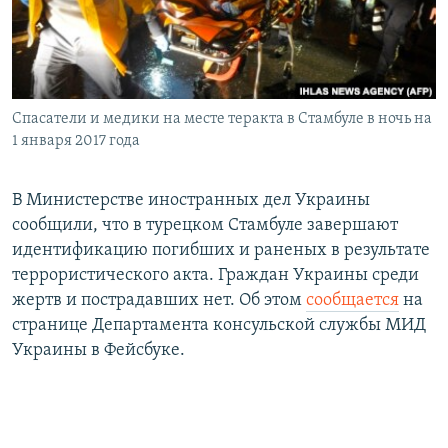
ПРИСОЕДИНЯЙТЕСЬ!
ПОБЕДИТЕЛЕЙ НЕ СУДЯТ?
КРЫМ.НЕПОКОРЕННЫЙ
ELIFBE
Спасатели и медики на месте теракта в Стамбуле в ночь на
УКРАИНСКАЯ ПРОБЛЕМА КРЫМА
1 января 2017 года
Все сайты RFE/RL
В Министерстве иностранных дел Украины
сообщили, что в турецком Стамбуле завершают
идентификацию погибших и раненых в результате
террористического акта. Граждан Украины среди
жертв и пострадавших нет. Об этом
сообщается
на
странице Департамента консульской службы МИД
Украины в Фейсбуке.