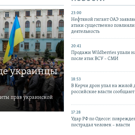
23:00
Нефтяной гигант ОАЭ заявляе
атаки существенно повлияли 
деятельность
20:41
Продажи Wildberries упали н
после атак ВСУ – СМИ
где украинцы
18:53
В Керчи дрон упал на жилой 
российские власти сообщают
щиты прав украинской
17:28
Удар РФ по Одессе: поврежде
пострадал человек – власти