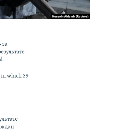
 за
результате
al
.
k in which 39
зультате
раждан