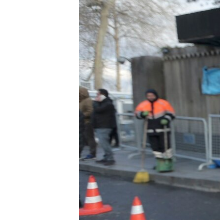
ПОБЕДИТЕЛЕЙ НЕ СУДЯТ?
КРЫМ.НЕПОКОРЕННЫЙ
ELIFBE
УКРАИНСКАЯ ПРОБЛЕМА КРЫМА