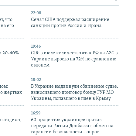
22:08
т, что
Сенат США поддержал расширение
на его
санкций против России и Ирана
19:46
а 20-40%
CIR: в июле количество атак РФ на АЗС в
Украине выросло на 72% по сравнению
с июнем
18:02
дом:
В Украине выдвинули обвинение судье,
 о жертвах
выносившего приговор бойцу ГУР МО
Украины, попавшего в плен в Крыму
16:59
н стадион,
60 процентов украинцев против
передачи России Донбасса в обмен на
гарантии безопасности – опрос