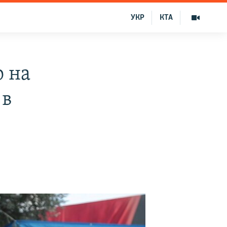
УКР
КТА
о на
 в