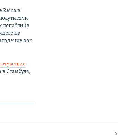
 Reina в
 полутысячи
к погибли (в
ющего на
ападение как
сочувствие
 в Стамбуле,