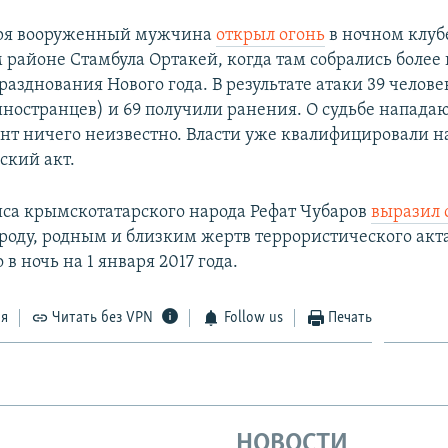
аря вооруженный мужчина
открыл огонь
в ночном клубе
 районе Стамбула Ортакей, когда там собрались более
разднования Нового года. В результате атаки 39 челове
 иностранцев) и 69 получили ранения. О судьбе напада
т ничего неизвестно. Власти уже квалифицировали н
ский акт.
са крымскотатарского народа Рефат Чубаров
выразил 
роду, родным и близким жертв террористического акта
в ночь на 1 января 2017 года.
ся
Читать без VPN
Follow us
Печать
НОВОСТИ