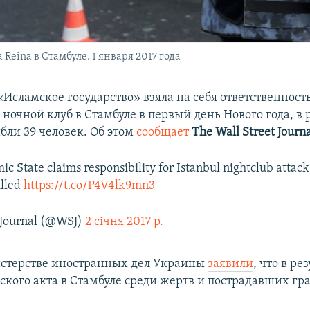
Reina в Стамбуле. 1 января 2017 года
Исламское государство» взяла на себя ответственность
ночной клуб в Стамбуле в первый день Нового года, в 
бли 39 человек. Об этом
сообщает
The Wall Street Journ
ic State claims responsibility for Istanbul nightclub attac
illed
https://t.co/P4V4lk9mn3
 Journal (@WSJ)
2 січня 2017 р.
стерстве иностранных дел Украины
заявили
, что в ре
ского акта в Стамбуле среди жертв и пострадавших г