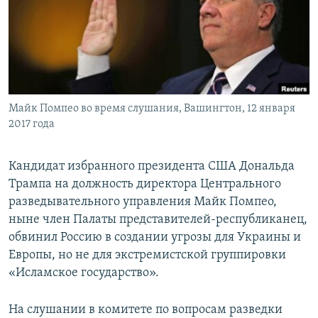
ПРИСОЕДИНЯЙТЕСЬ!
ПОБЕДИТЕЛЕЙ НЕ СУДЯТ?
КРЫМ.НЕПОКОРЕННЫЙ
ELIFBE
УКРАИНСКАЯ ПРОБЛЕМА КРЫМА
Все сайты RFE/RL
Майк Помпео во время слушания, Вашингтон, 12 января
2017 года
Кандидат избранного президента США Дональда
Трампа на должность директора Центрального
разведывательного управления Майк Помпео,
ныне член Палаты представителей-республиканец,
обвинил Россию в создании угрозы для Украины и
Европы, но не для экстремистской группировки
«Исламское государство».
На слушании в комитете по вопросам разведки