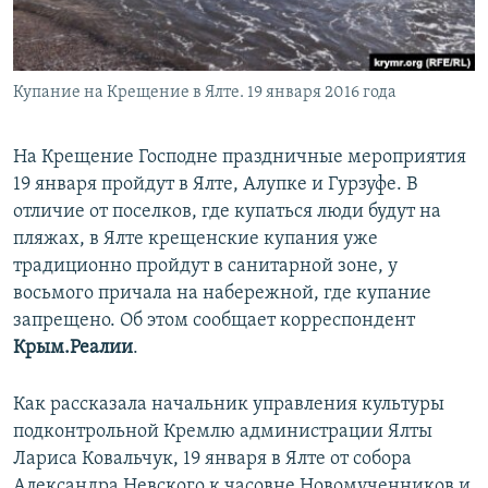
ПРИСОЕДИНЯЙТЕСЬ!
ПОБЕДИТЕЛЕЙ НЕ СУДЯТ?
КРЫМ.НЕПОКОРЕННЫЙ
Купание на Крещение в Ялте. 19 января 2016 года
ELIFBE
УКРАИНСКАЯ ПРОБЛЕМА КРЫМА
На Крещение Господне праздничные мероприятия
Все сайты RFE/RL
19 января пройдут в Ялте, Алупке и Гурзуфе. В
отличие от поселков, где купаться люди будут на
пляжах, в Ялте крещенские купания уже
традиционно пройдут в санитарной зоне, у
восьмого причала на набережной, где купание
запрещено. Об этом сообщает корреспондент
Крым.Реалии
.
Как рассказала начальник управления культуры
подконтрольной Кремлю администрации Ялты
Лариса Ковальчук, 19 января в Ялте от собора
Александра Невского к часовне Новомученников и