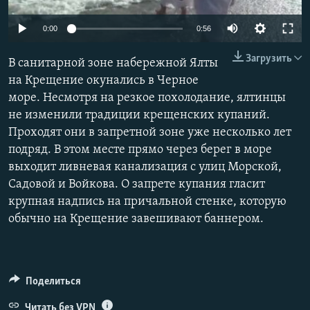
ПРИСОЕДИНЯЙТЕСЬ!
ПОБЕДИТЕЛЕЙ НЕ СУДЯТ?
0:00
0:56
КРЫМ.НЕПОКОРЕННЫЙ
Загрузить
В санитарной зоне набережной Ялты
ELIFBE
на Крещение окунались в Черное
УКРАИНСКАЯ ПРОБЛЕМА КРЫМА
море. Несмотря на резкое похолодание, ялтинцы
Все сайты RFE/RL
не изменили традиции крещенских купаний.
Проходят они в запретной зоне уже несколько лет
подряд. В этом месте прямо через берег в море
выходит ливневая канализация с улиц Морской,
Садовой и Войкова. О запрете купания гласит
крупная надпись на причальной стенке, которую
обычно на Крещение завешивают баннером.
Поделиться
Читать без VPN