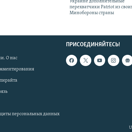
Украине дополнительные
перехватчики Patriot из своих
Минобороны страны
ПРИСОЕДИНЯЙТЕСЬ!
и. О нас
омментирования
опирайта
вязь
ащиты персональных данных
U