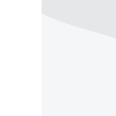
ПОБЕДИТЕЛЕЙ НЕ СУДЯТ?
КРЫМ.НЕПОКОРЕННЫЙ
ELIFBE
УКРАИНСКАЯ ПРОБЛЕМА КРЫМА