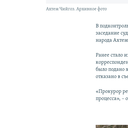
Ахтем Чийгоз. Архивное фото
В подконтрол
заседание су
народа Ахтем
Ранее стало и
корреспонде
было подано х
отказано в съ
«Прокурор ре
процесса», –