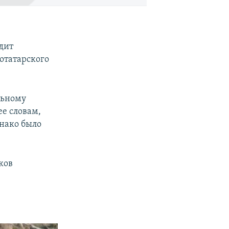
дит
отатарского
льному
е словам,
днако было
ков