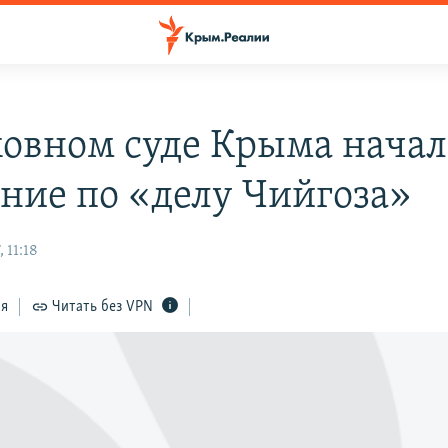
ховном суде Крыма начал
ание по «делу Чийгоза»
 11:18
ся
Читать без VPN