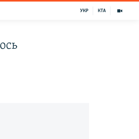
УКР
КТА
ось