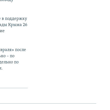
е в поддержку
Рады Крыма 26
кие
евраля» после
ьно – по
дельно по
и.