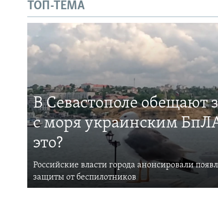
ТОП-ТЕМА
В Севастополе обещают 
с моря украинским БпЛА
это?
Российские власти города анонсировали появ
защиты от беспилотников