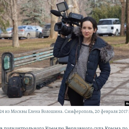
24 из Москвы Елена Волошина. Симферополь, 20 февраля 2017 
 подконтрольного Кремлю Верховного суда Крыма по 