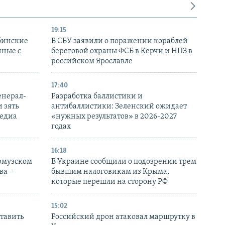
19:15
бинские
В СБУ заявили о поражении кораблей
нные с
береговой охраны ФСБ в Керчи и НПЗ в
российском Ярославле
17:40
енерал-
Разработка баллистики и
 зять
антибаллистики: Зеленский ожидает
медиа
«нужных результатов» в 2026-2027
годах
16:18
Ормузском
В Украине сообщили о подозрении трем
ва –
бывшим налоговикам из Крыма,
которые перешли на сторону РФ
15:02
тавить
Российский дрон атаковал маршрутку в