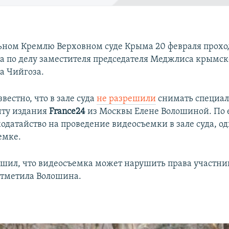
ьном Кремлю Верховном суде Крыма 20 февраля прохо
да по делу заместителя председателя Меджлиса крымск
а Чийгоза.
звестно, что в зале суда
не разрешили
снимать специа
нту издания
France24
из Москвы Елене Волошиной. По е
одатайство на проведение видеосъемки в зале суда, о
емке.
шил, что видеосъемка может нарушить права участни
 отметила Волошина.