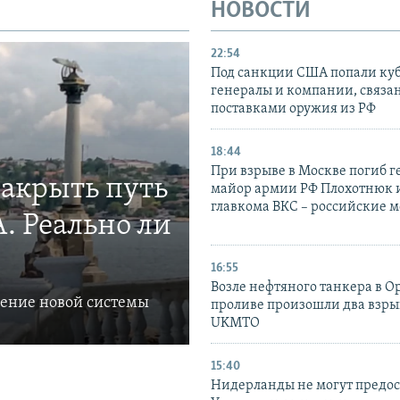
НОВОСТИ
22:54
Под санкции США попали ку
генералы и компании, связа
поставками оружия из РФ
18:44
При взрыве в Москве погиб г
закрыть путь
майор армии РФ Плохотнюк и
главкома ВКС – российские 
. Реально ли
16:55
Возле нефтяного танкера в 
ление новой системы
проливе произошли два взры
UKMTO
15:40
Нидерланды не могут предос