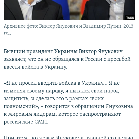
ПРИСОЕДИНЯЙТЕСЬ!
ПОБЕДИТЕЛЕЙ НЕ СУДЯТ?
КРЫМ.НЕПОКОРЕННЫЙ
Архивное фото: Виктор Янукович и Владимир Путин, 2013
ELIFBE
год
УКРАИНСКАЯ ПРОБЛЕМА КРЫМА
Все сайты RFE/RL
Бывший президент Украины Виктор Янукович
заявляет, что он не обращался к России с просьбой
ввести войска в Украину.
«Я не просил вводить войска в Украину... Я не
изменял своему народу, я пытался свой народ
защитить, и сделать это в рамках своих
полномочий», – говорится в обращении Януковича
к мировым лидерам, которое распространяют
российские СМИ.
При этом, по словам Януковича, главной его целью