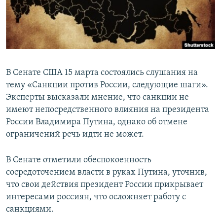
ПРИСОЕДИНЯЙТЕСЬ!
ПОБЕДИТЕЛЕЙ НЕ СУДЯТ?
КРЫМ.НЕПОКОРЕННЫЙ
ELIFBE
УКРАИНСКАЯ ПРОБЛЕМА КРЫМА
В Сенате США 15 марта состоялись слушания на
Все сайты RFE/RL
тему «Санкции против России, следующие шаги».
Эксперты высказали мнение, что санкции не
имеют непосредственного влияния на президента
России Владимира Путина, однако об отмене
ограничений речь идти не может.
В Сенате отметили обеспокоенность
сосредоточением власти в руках Путина, уточнив,
что свои действия президент России прикрывает
интересами россиян, что осложняет работу с
санкциями.