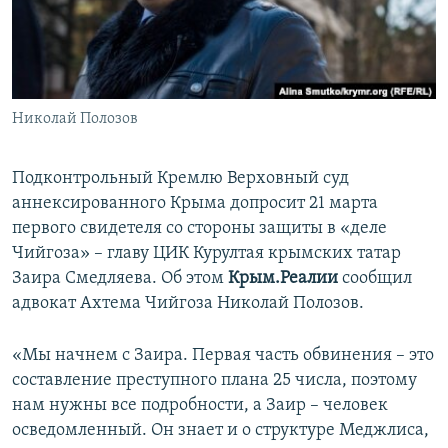
ПРИСОЕДИНЯЙТЕСЬ!
ПОБЕДИТЕЛЕЙ НЕ СУДЯТ?
КРЫМ.НЕПОКОРЕННЫЙ
ELIFBE
Николай Полозов
УКРАИНСКАЯ ПРОБЛЕМА КРЫМА
Все сайты RFE/RL
Подконтрольный Кремлю Верховный суд
аннексированного Крыма допросит 21 марта
первого свидетеля со стороны защиты в «деле
Чийгоза» – главу ЦИК Курултая крымских татар
Заира Смедляева. Об этом
Крым.Реалии
сообщил
адвокат Ахтема Чийгоза Николай Полозов.
«Мы начнем с Заира. Первая часть обвинения – это
составление преступного плана 25 числа, поэтому
нам нужны все подробности, а Заир – человек
осведомленный. Он знает и о структуре Меджлиса,