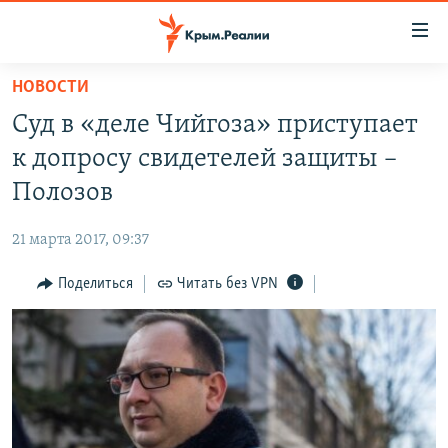
Доступность
ссылки
Вернуться
НОВОСТИ
к
НОВОСТИ
Суд в «деле Чийгоза» приступает
основному
СПЕЦПРОЕКТЫ
содержанию
к допросу свидетелей защиты –
ВОДА
Вернутся
ГРУЗ 200
Полозов
к
ИСТОРИЯ
КАРТА ВОЕННЫХ ОБЪЕКТОВ КРЫМА
главной
21 марта 2017, 09:37
ЕЩЕ
11 ЛЕТ ОККУПАЦИИ КРЫМА. 11 ИСТОРИЙ СОПРОТИВЛЕНИЯ
навигации
Вернутся
Поделиться
Читать без VPN
РАДІО СВОБОДА
ИНТЕРАКТИВ
к
КАК ОБОЙТИ БЛОКИРОВКУ
ИНФОГРАФИКА
поиску
ТЕЛЕПРОЕКТ КРЫМ.РЕАЛИИ
Українською
СОВЕТЫ ПРАВОЗАЩИТНИКОВ
Qırımtatar
ПРОПАВШИЕ БЕЗ ВЕСТИ