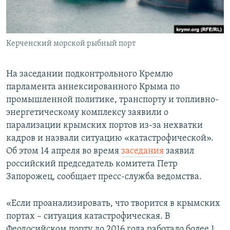
ПРИСОЕДИНЯЙТЕСЬ!
ПОБЕДИТЕЛЕЙ НЕ СУДЯТ?
КРЫМ.НЕПОКОРЕННЫЙ
Керченский морской рыбный порт
ELIFBE
УКРАИНСКАЯ ПРОБЛЕМА КРЫМА
На заседании подконтрольного Кремлю
Все сайты RFE/RL
парламента аннексированного Крыма по
промышленной политике, транспорту и топливно-
энергетическому комплексу заявили о
парализации крымских портов из-за нехватки
кадров и назвали ситуацию «катастрофической».
Об этом 14 апреля во время
заседания
заявил
российский председатель комитета Петр
Запорожец, сообщает пресс-служба ведомства.
«Если проанализировать, что творится в крымских
портах – ситуация катастрофическая. В
Феодосийском порту до 2016 года работало более 1