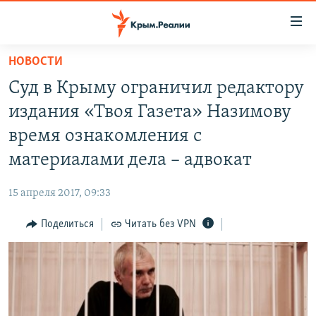
Доступность
ссылки
Вернуться
НОВОСТИ
к
НОВОСТИ
Суд в Крыму ограничил редактору
основному
СПЕЦПРОЕКТЫ
содержанию
издания «Твоя Газета» Назимову
ВОДА
Вернутся
ГРУЗ 200
время ознакомления с
к
ИСТОРИЯ
КАРТА ВОЕННЫХ ОБЪЕКТОВ КРЫМА
материалами дела – адвокат
главной
ЕЩЕ
11 ЛЕТ ОККУПАЦИИ КРЫМА. 11 ИСТОРИЙ СОПРОТИВЛЕНИЯ
навигации
15 апреля 2017, 09:33
Вернутся
РАДІО СВОБОДА
ИНТЕРАКТИВ
к
Поделиться
Читать без VPN
КАК ОБОЙТИ БЛОКИРОВКУ
ИНФОГРАФИКА
поиску
ТЕЛЕПРОЕКТ КРЫМ.РЕАЛИИ
Українською
СОВЕТЫ ПРАВОЗАЩИТНИКОВ
Qırımtatar
ПРОПАВШИЕ БЕЗ ВЕСТИ