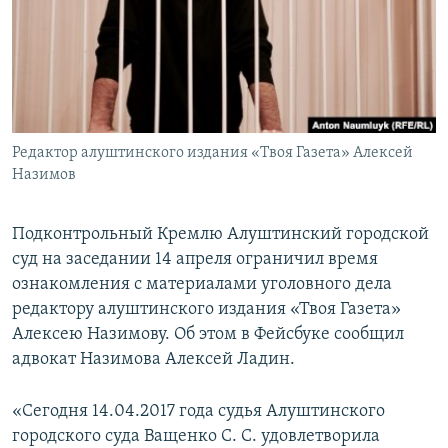
ПРИСОЕДИНЯЙТЕСЬ!
ПОБЕДИТЕЛЕЙ НЕ СУДЯТ?
КРЫМ.НЕПОКОРЕННЫЙ
ELIFBE
УКРАИНСКАЯ ПРОБЛЕМА КРЫМА
Все сайты RFE/RL
Редактор алуштинского издания «Твоя Газета» Алексей
Назимов
Подконтрольный Кремлю Алуштинский городской
суд на заседании 14 апреля ограничил время
ознакомления с материалами уголовного дела
редактору алуштинского издания «Твоя Газета»
Алексею Назимову. Об этом в Фейсбуке сообщил
адвокат Назимова Алексей Ладин.
«Сегодня 14.04.2017 года судья Алуштинского
городского суда Ващенко С. С. удовлетворила