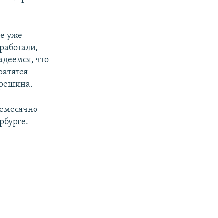
ые уже
сработали,
адеемся, что
ратятся
врешина.
жемесячно
рбурге.