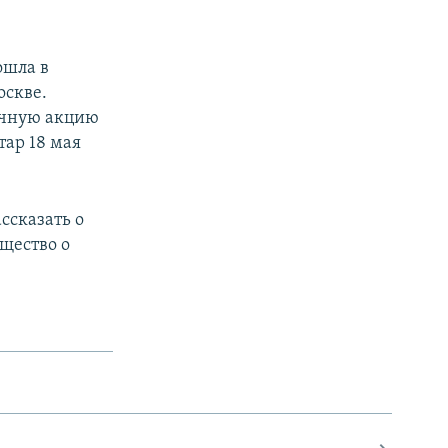
ошла в
оскве.
очную акцию
тар 18 мая
ссказать о
щество о