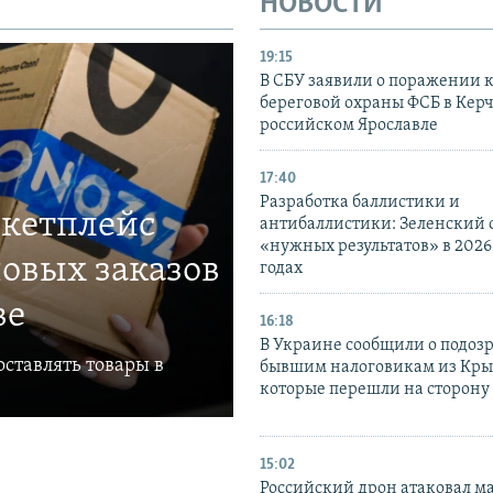
НОВОСТИ
19:15
В СБУ заявили о поражении 
береговой охраны ФСБ в Керч
российском Ярославле
17:40
Разработка баллистики и
ркетплейс
антибаллистики: Зеленский
«нужных результатов» в 2026
овых заказов
годах
ве
16:18
В Украине сообщили о подоз
ставлять товары в
бывшим налоговикам из Кры
которые перешли на сторону
15:02
Российский дрон атаковал м