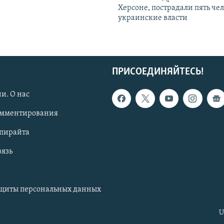
Херсоне, пострадали пять чел
украинские власти
ПРИСОЕДИНЯЙТЕСЬ!
и. О нас
омментирования
опирайта
вязь
ащиты персональных данных
U