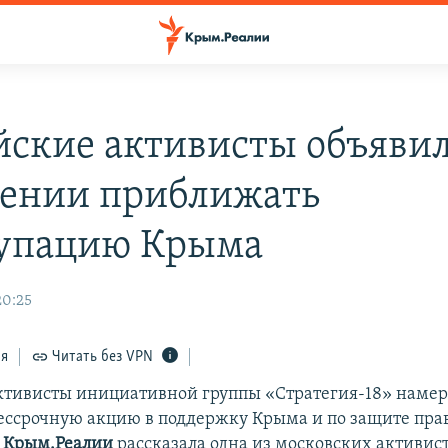
йские активисты объявил
ении приближать
упацию Крыма
20:25
ся
Читать без VPN
ктивисты инициативной группы «Стратегия-18» наме
ессрочную акцию в поддержку Крыма и по защите пр
Крым.Реалии
рассказала одна из московских активис