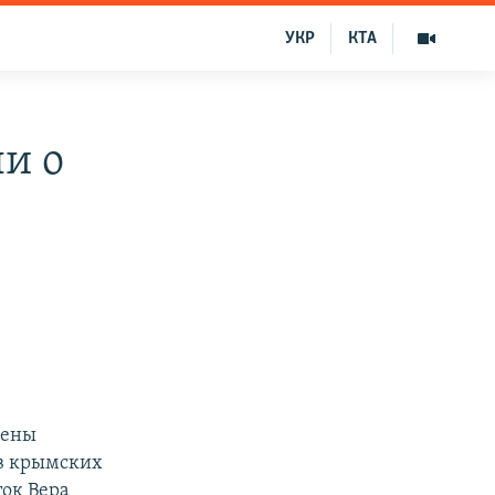
УКР
КТА
и о
рены
ав крымских
ток Вера