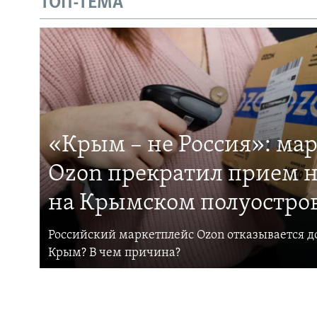
ТОП-ТЕМА
«Крым – не Россия»: ма
Ozon прекратил прием н
на Крымском полуостро
Российский маркетплейс Ozon отказывается до
Крым? В чем причина?