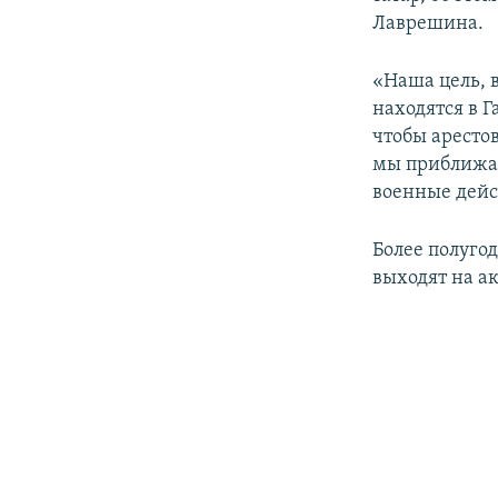
ПОБЕДИТЕЛЕЙ НЕ СУДЯТ?
Лаврешина.
КРЫМ.НЕПОКОРЕННЫЙ
«Наша цель, в
ELIFBE
находятся в Г
УКРАИНСКАЯ ПРОБЛЕМА КРЫМА
чтобы аресто
мы приближае
военные дейс
Более полуго
выходят на а