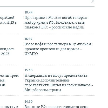
18:44
кораблей
При взрыве в Москве погиб генерал-
и и НПЗ в
майор армии РФ Плохотнюк и зять
главкома ВКС – российские медиа
16:55
Возле нефтяного танкера в Ормузском
 ожидает
проливе произошли два взрыва –
-2027
UKMTO
15:40
рении трем
Нидерланды не могут предоставить
ма,
Украине дополнительные
 РФ
перехватчики Patriot из своих запасов –
Минобороны страны
14:30
аршрутку в
Военные РФ проводят вторые за день