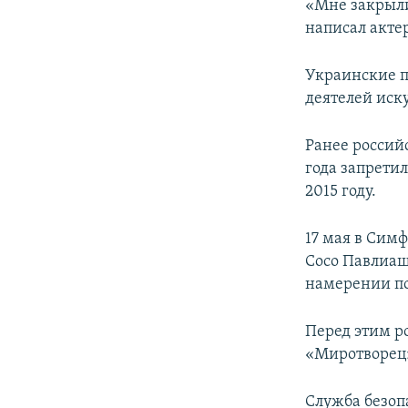
«Мне закрыли 
написал актер
Украинские п
деятелей иск
Ранее россий
года запрети
2015 году.
17 мая в Сим
Сосо Павлиаш
намерении п
Перед этим р
«Миротворец»
Служба безоп