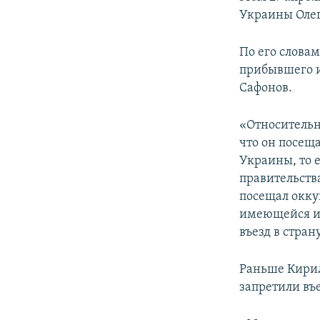
ПОБЕДИТЕЛЕЙ НЕ СУДЯТ?
Украины Олег
КРЫМ.НЕПОКОРЕННЫЙ
По его словам
ELIFBE
прибывшего 
УКРАИНСКАЯ ПРОБЛЕМА КРЫМА
Сафонов.
«Относительн
что он посещ
Украины, то 
правительств
посещал окку
имеющейся ин
въезд в стран
Раньше Кирил
запретили въе