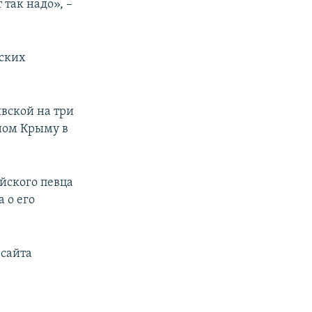
 так надо», –
йских
вской на три
нном Крыму в
йского певца
 о его
 сайта