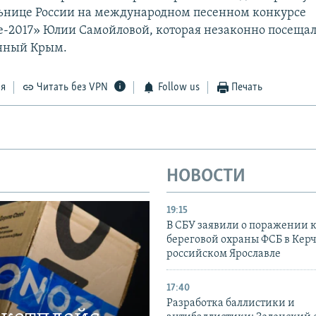
ьнице России на международном песенном конкурсе
-2017» Юлии Самойловой, которая незаконно посеща
нный Крым.
ся
Читать без VPN
Follow us
Печать
НОВОСТИ
19:15
В СБУ заявили о поражении 
береговой охраны ФСБ в Керч
российском Ярославле
17:40
Разработка баллистики и