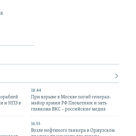
ла
18:44
кораблей
При взрыве в Москве погиб генерал-
и и НПЗ в
майор армии РФ Плохотнюк и зять
главкома ВКС – российские медиа
16:55
Возле нефтяного танкера в Ормузском