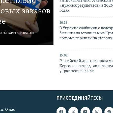
ркетплейс
антибаллистики: Зеленский
«нужных результатов» в 2026
овых заказов
годах
ве
16:18
В Украине сообщили о подоз
ставлять товары в
бывшим налоговикам из Кры
которые перешли на сторону
15:02
Российский дрон атаковал м
Херсоне, пострадали пять чел
украинские власти
ПРИСОЕДИНЯЙТЕСЬ!
и. О нас