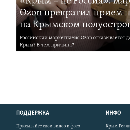
«Крым – не Россия»: ма
Ozon прекратил прием н
на Крымском полуостро
Российский маркетплейс Ozon отказывается до
Крым? В чем причина?
ПОДДЕРЖКА
ИНФО
Українською
Присылайте свои видео и фото
Крым.Реали