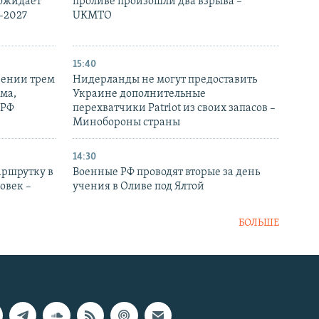
 ожидает
проливе произошли два взрыва –
-2027
UKMTO
15:40
рении трем
Нидерланды не могут предоставить
ма,
Украине дополнительные
 РФ
перехватчики Patriot из своих запасов –
Минобороны страны
14:30
аршрутку в
Военные РФ проводят вторые за день
овек –
учения в Оливе под Ялтой
БОЛЬШЕ