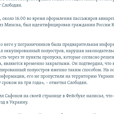
 Слободян.
, около 16.00 во время оформления пассажиров авиаре
из Минска, был идентифицирован гражданин России 
о него у пограничников была предварительная информ
ал оккупированный полуостров, нарушая законодатель
есть через те пункты пропуска, которые согласно реше
а, являются временно закрытыми. Он подтвердил, что в
пированный полуостров именно таким способом. На о
формации, его не пропустили на территорию Украин
у сроком на три года», – отметил Слободян.
л Сафонов на своей странице в Фейсбуке написал, что
зд в Украину.