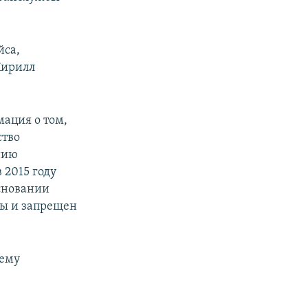
йса,
Кирилл
ация о том,
ство
нию
 2015 году
сновании
ы и запрещен
 ему