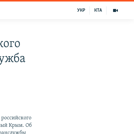
УКР
КТА
кого
лужба
 российского
ный Крым. Об
гранслужбы