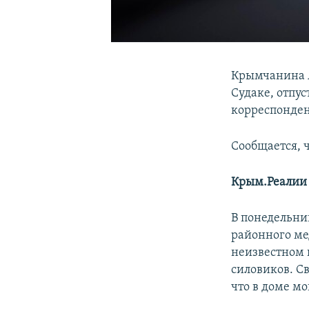
Крымчанина А
Судаке, отпу
корреспонде
Сообщается, 
Крым.Реалии
В понедельник
районного ме
неизвестном 
силовиков. С
что в доме м