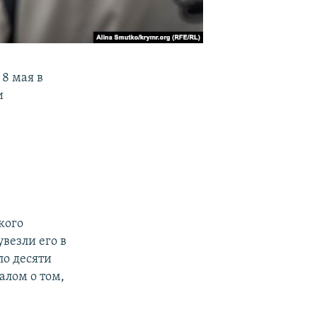
8 мая в
и
кого
везли его в
ло десяти
алом о том,