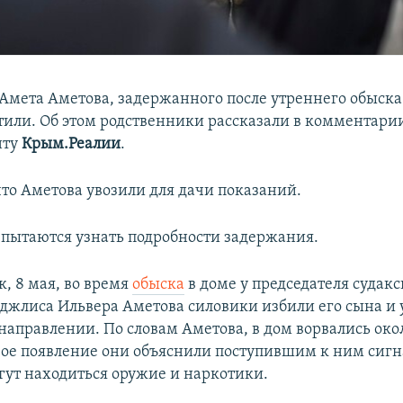
мета Аметова, задержанного после утреннего обыска 
стили. Об этом родственники рассказали в комментари
нту
Крым.Реалии
.
что Аметова увозили для дачи показаний.
пытаются узнать подробности задержания.
, 8 мая, во время
обыска
в доме у председателя судакс
джлиса Ильвера Аметова силовики избили его сына и у
направлении. По словам Аметова, в дом ворвались око
вое появление они объяснили поступившим к ним сигн
огут находиться оружие и наркотики.