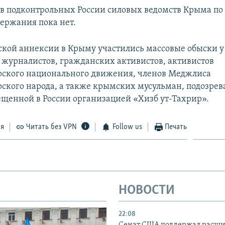
 подконтрольных России силовых ведомств Крыма по 
держания пока нет.
ской аннексии в Крыму участились массовые обыски у
журналистов, гражданских активистов, активистов
ского национального движения, членов Меджлиса
ского народа, а также крымских мусульман, подозрев
рещенной в России организацией «Хизб ут-Тахрир».
ся
Читать без VPN
Follow us
Печать
НОВОСТИ
22:08