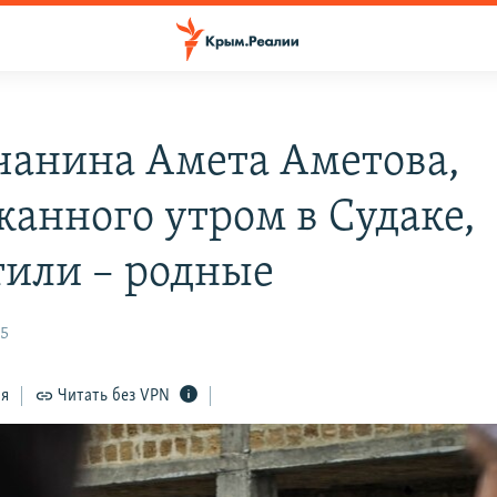
анина Амета Аметова,
жанного утром в Судаке,
тили – родные
15
ся
Читать без VPN