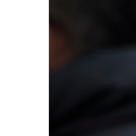
ПОБЕДИТЕЛЕЙ НЕ СУДЯТ?
КРЫМ.НЕПОКОРЕННЫЙ
ELIFBE
УКРАИНСКАЯ ПРОБЛЕМА КРЫМА