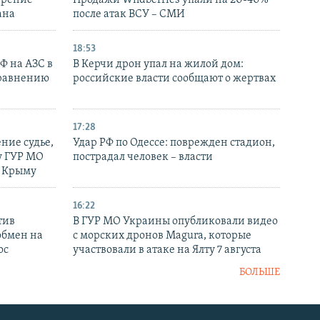
ирение
Продажи Wildberries упали на 20-40%
ана
после атак ВСУ – СМИ
18:53
РФ на АЗС в
В Керчи дрон упал на жилой дом:
сравнению
российские власти сообщают о жертвах
17:28
ние судье,
Удар РФ по Одессе: поврежден стадион,
у ГУР МО
пострадал человек – власти
в Крыму
16:22
тив
В ГУР МО Украины опубликовали видео
обмен на
с морских дронов Magura, которые
ос
участвовали в атаке на Ялту 7 августа
БОЛЬШЕ