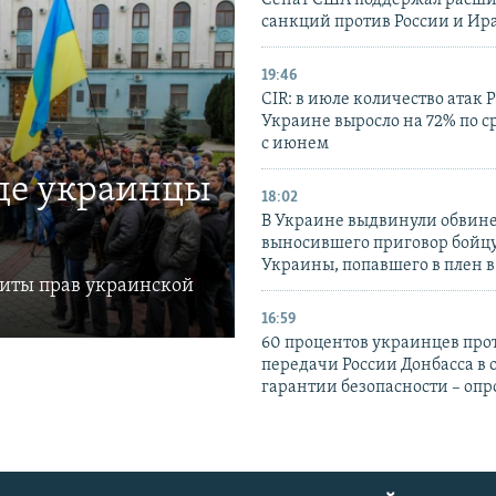
Сенат США поддержал расш
санкций против России и Ир
19:46
CIR: в июле количество атак 
Украине выросло на 72% по 
с июнем
где украинцы
18:02
В Украине выдвинули обвине
выносившего приговор бойц
Украины, попавшего в плен 
щиты прав украинской
16:59
60 процентов украинцев про
передачи России Донбасса в 
гарантии безопасности – опр