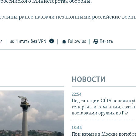
 российского Министерства обороны.
краины ранее назвали незаконными российские военн
ся
Читать без VPN
Follow us
Печать
НОВОСТИ
22:54
Под санкции США попали ку
генералы и компании, связа
поставками оружия из РФ
18:44
При взрыве в Москве погиб г