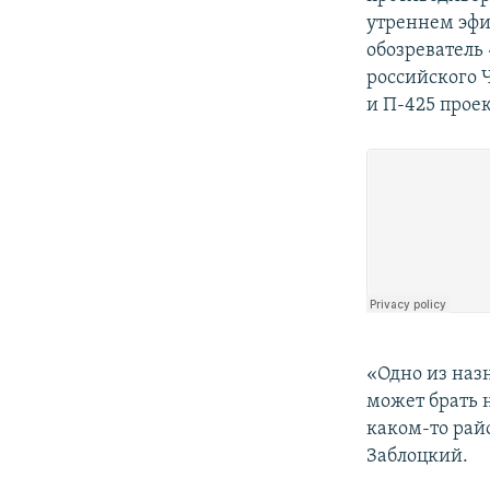
ПОБЕДИТЕЛЕЙ НЕ СУДЯТ?
утреннем эф
КРЫМ.НЕПОКОРЕННЫЙ
обозреватель
российского 
ELIFBE
и П-425 проек
УКРАИНСКАЯ ПРОБЛЕМА КРЫМА
«Одно из назн
может брать 
каком-то райо
Заблоцкий.