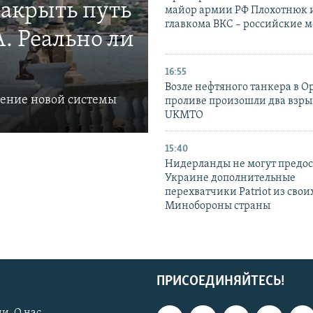
закрыть путь
майор армии РФ Плохотнюк и
главкома ВКС – российские 
. Реально ли
16:55
Возле нефтяного танкера в 
ление новой системы
проливе произошли два взры
UKMTO
15:40
Нидерланды не могут предос
Украине дополнительные
перехватчики Patriot из своих
Минобороны страны
ПРИСОЕДИНЯЙТЕСЬ!
и. О нас