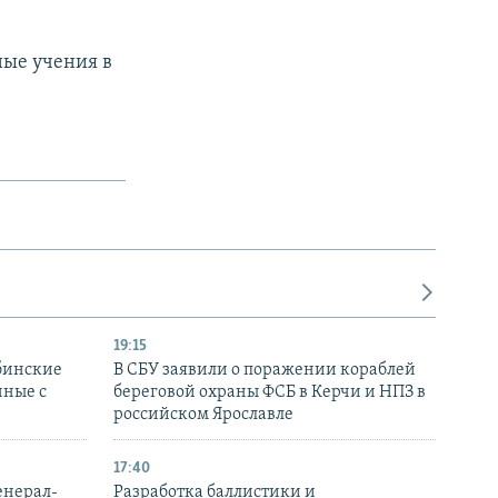
ые учения в
19:15
бинские
В СБУ заявили о поражении кораблей
нные с
береговой охраны ФСБ в Керчи и НПЗ в
российском Ярославле
17:40
енерал-
Разработка баллистики и