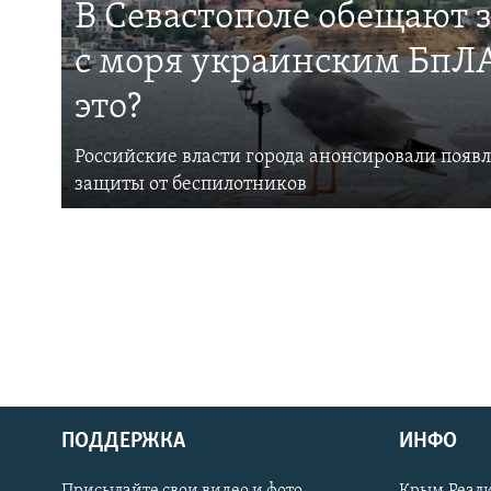
В Севастополе обещают 
с моря украинским БпЛА
это?
Российские власти города анонсировали появ
защиты от беспилотников
ПОДДЕРЖКА
ИНФО
Українською
Присылайте свои видео и фото
Крым.Реали