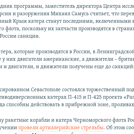
едник программы, заместитель директора Центра исс
рсии и разоружения Михаил Самусь считает, что пере
ный Крым катера станут последними, включенными в
о флота, поскольку их запчасти производятся в страна
 России санкции.
атера, которые производятся в России, в Ленинградской
е у них двигатели американские, а движители – брита
ти и двигатели, и движители получены еще до санкций
ксированном Севастополе состоялся торжественный по
тиводиверсионных катерах П-415 и П-425 проекта «Рап
да способны действовать в прибрежной зоне, проливах 
му ракетные корабли и катера Черноморского флота Ро
 учении
провели артиллерийские стрельбы
. Об этом с