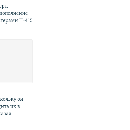
ерт,
 пополнение
атерами П-415
скольку он
ить их в
казал