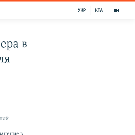
УКР
КТА
ера в
ля
вной
 мнение в