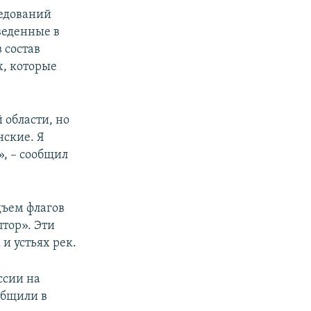
ледований
веденные в
 состав
х, которые
 области, но
нские. Я
», – сообщил
дъем флагов
тор». Эти
и устьях рек.
ссии на
ообщили в