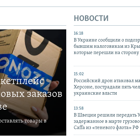
НОВОСТИ
16:18
В Украине сообщили о подоз
бывшим налоговикам из Кры
которые перешли на сторону
15:02
ркетплейс
Российский дрон атаковал м
Херсоне, пострадали пять чел
овых заказов
украинские власти
ве
13:58
В Швеции решили передать 
ставлять товары в
задержанное в марте грузово
Caffa из «теневого флота» РФ