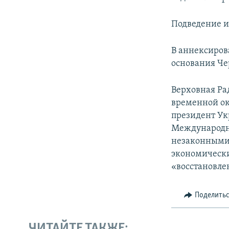
Подведение и
В аннексиров
основания Че
Верховная Ра
временной ок
президент Ук
Международн
незаконными 
экономически
«восстановле
Поделить
ЧИТАЙТЕ ТАКЖЕ: