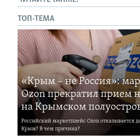
ТОП-ТЕМА
«Крым – не Россия»: ма
Ozon прекратил прием н
на Крымском полуостро
Российский маркетплейс Ozon отказывается до
Крым? В чем причина?