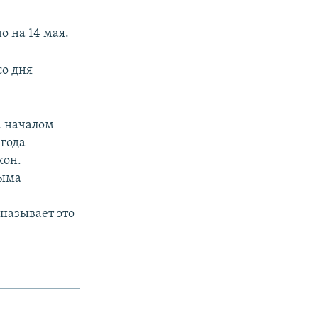
 на 14 мая.
со дня
а началом
 года
кон.
рыма
называет это