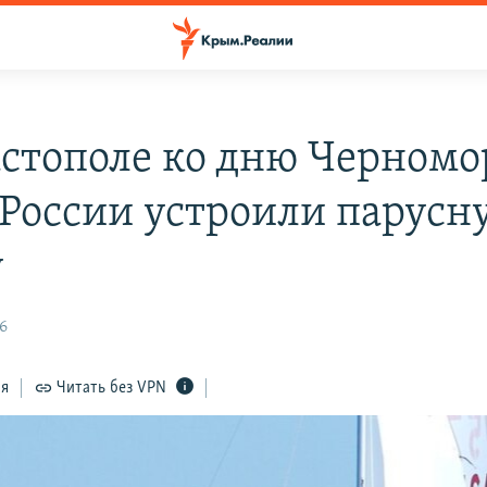
астополе ко дню Черномо
 России устроили парусн
у
36
ся
Читать без VPN