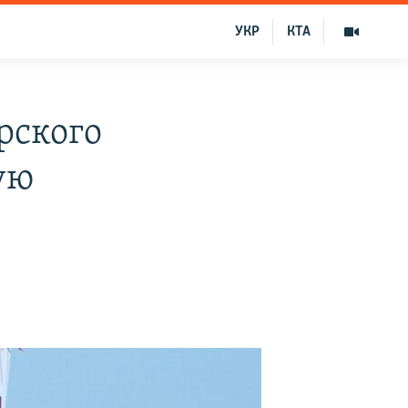
УКР
КТА
рского
ую