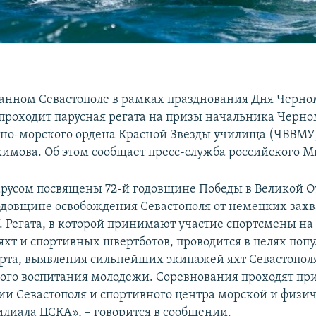
анном Севастополе в рамках празднования Дня Черно
 проходит парусная регата на призы начальника Черн
но-морского ордена Красной Звезды училища (ЧВВМУ
имова. Об этом сообщает пресс-служба российского 
арусом посвящены 72-й годовщине Победы в Великой 
годовщине освобождения Севастополя от немецких захв
 Регата, в которой принимают участие спортсмены на 
яхт и спортивных швертботов, проводится в целях поп
орта, выявления сильнейших экипажей яхт Севастополя
ого воспитания молодежи. Соревнования проходят пр
и Севастополя и спортивного центра морской и физи
илиала ЦСКА», – говорится в сообщении.