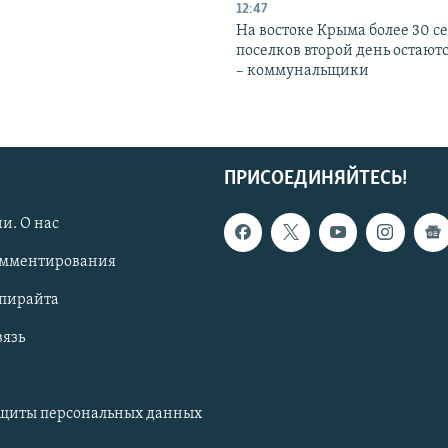
12:47
На востоке Крыма более 30 се
поселков второй день остаютс
– коммунальщики
ПРИСОЕДИНЯЙТЕСЬ!
и. О нас
омментирования
опирайта
вязь
ащиты персональных данных