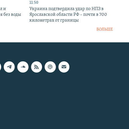
11:50
л и
Украина подтвердила удар по НПЗ в
я без воды
Ярославской области РФ – почти в 700
километрах от границы
БОЛЬШЕ