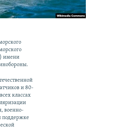
морского
оморского
) имени
Минобороны.
Отечественной
атчиков и 80-
всех классах
уляризации
, военно-
и поддержке
ческой