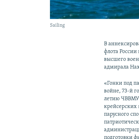
Sailing
В аннексиров
флота России
высшего воен
адмирала Нах
«Гонки под п
войне, 73-й 
летию ЧВВМУ.
крейсерских 
парусного сп
патриотическ
администраци
подготовки ф