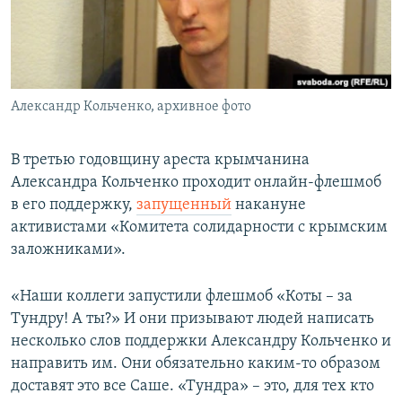
ПРИСОЕДИНЯЙТЕСЬ!
ПОБЕДИТЕЛЕЙ НЕ СУДЯТ?
КРЫМ.НЕПОКОРЕННЫЙ
ELIFBE
Александр Кольченко, архивное фото
УКРАИНСКАЯ ПРОБЛЕМА КРЫМА
Все сайты RFE/RL
В третью годовщину ареста крымчанина
Александра Кольченко проходит онлайн-флешмоб
в его поддержку,
запущенный
накануне
активистами «Комитета солидарности с крымским
заложниками».
«Наши коллеги запустили флешмоб «Коты – за
Тундру! А ты?» И они призывают людей написать
несколько слов поддержки Александру Кольченко и
направить им. Они обязательно каким-то образом
доставят это все Саше. «Тундра» – это, для тех кто