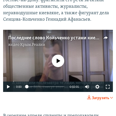
Ростове-на-Дону: фрагменты его речи зачитали
общественные активисты, журналисты,
неравнодушные киевляне, а также фигурант дела
Сенцова-Кольченко Геннадий Афанасьев.
Последнее слово Кольченко устами киевлян (видео)
видео
Крым.Реалии
No media source currently available
0:00
0:02:01
Загрузить
В середине апреля студенты и преподаватели