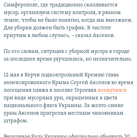
Симферополе, где традиционно скапливается
ПРИСОЕДИНЯЙТЕСЬ!
ПОБЕДИТЕЛЕЙ НЕ СУДЯТ?
мусор, организуем систему контроля, в рваном
КРЫМ.НЕПОКОРЕННЫЙ
темпе, чтобы не было понятно, когда мы выезжаем.
Для уборки должен быть график. К чистоте
ELIFBE
приучим в любом случае», – сказал Аксенов.
УКРАИНСКАЯ ПРОБЛЕМА КРЫМА
Все сайты RFE/RL
По его словам, ситуация с уборкой мусора в городе
за последнее время улучшилась, но незначительно.
12 мая в Керчи подконтрольный Кремлю глава
аннексированного Крыма Сергей Аксенов во время
посещения пляжа в поселке Героевка
возмутился
при виде мусорных урн, окрашенных в цвета
национального флага Украины. За желто-синие
урны Аксенов пригрозил местным чиновникам
штрафом.
Верховная Рада Украины официально объявила 20