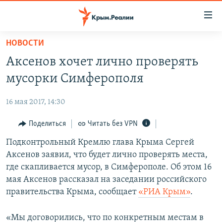
Доступность
ссылки
Вернуться
НОВОСТИ
к
НОВОСТИ
Аксенов хочет лично проверять
основному
СПЕЦПРОЕКТЫ
содержанию
мусорки Симферополя
ВОДА
Вернутся
ГРУЗ 200
к
16 мая 2017, 14:30
ИСТОРИЯ
КАРТА ВОЕННЫХ ОБЪЕКТОВ КРЫМА
главной
ЕЩЕ
Поделиться
Читать без VPN
11 ЛЕТ ОККУПАЦИИ КРЫМА. 11 ИСТОРИЙ СОПРОТИВЛЕНИЯ
навигации
Вернутся
РАДІО СВОБОДА
Подконтрольный Кремлю глава Крыма Сергей
ИНТЕРАКТИВ
к
Аксенов заявил, что будет лично проверять места,
КАК ОБОЙТИ БЛОКИРОВКУ
ИНФОГРАФИКА
поиску
где скапливается мусор, в Симферополе. Об этом 16
ТЕЛЕПРОЕКТ КРЫМ.РЕАЛИИ
мая Аксенов рассказал на заседании российского
Українською
правительства Крыма, сообщает
«РИА Крым»
.
СОВЕТЫ ПРАВОЗАЩИТНИКОВ
Qırımtatar
ПРОПАВШИЕ БЕЗ ВЕСТИ
«Мы договорились, что по конкретным местам в