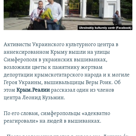
ПРИСОЕДИНЯЙТЕСЬ!
ПОБЕДИТЕЛЕЙ НЕ СУДЯТ?
КРЫМ.НЕПОКОРЕННЫЙ
ELIFBE
УКРАИНСКАЯ ПРОБЛЕМА КРЫМА
Активисты Украинского культурного центра в
Все сайты RFE/RL
аннексированном Крыму вышли на улицы
Симферополя в украинских вышиванках,
возложили цветы к памятнику жертвам
депортации крымскотатарского народа и к могиле
Героя Украины, вышивальщицы Веры Роик. Об
этом
Крым.Реалии
рассказал один из членов
центра Леонид Кузьмин.
По его словам, симферопольцы «адекватно
реагировали» на людей в вышиванках.