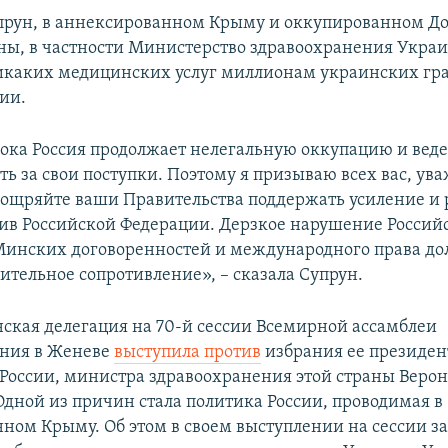
прун, в аннексированном Крыму и оккупированном До
ны, в частности Министерство здравоохранения Украи
икаких медицинских услуг миллионам украинских гр
сии.
пока Россия продолжает нелегальную оккупацию и веде
ть за свои поступки. Поэтому я призываю всех вас, у
ощряйте ваши Правительства поддержать усиление и
ив Российской Федерации. Дерзкое нарушение Россий
инских договоренностей и международного права д
ительное сопротивление», – сказала Супрун.
нская делегация на 70-й сессии Всемирной ассамблеи
ения в Женеве
выступила против
избрания ее президе
 России, министра здравоохранения этой страны Веро
Одной из причин стала политика России, проводимая в
ном Крыму. Об этом в своем выступлении на сессии з