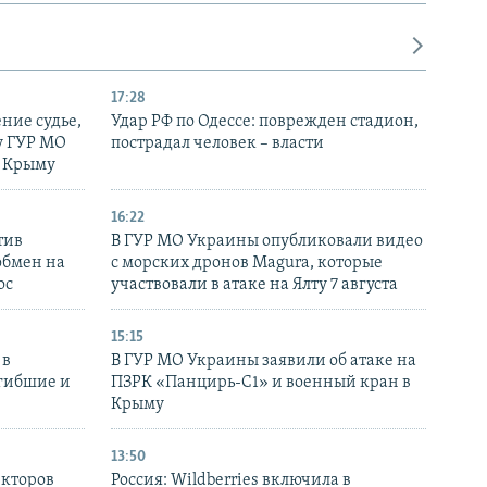
17:28
ние судье,
Удар РФ по Одессе: поврежден стадион,
у ГУР МО
пострадал человек – власти
в Крыму
16:22
тив
В ГУР МО Украины опубликовали видео
обмен на
с морских дронов Magura, которые
ос
участвовали в атаке на Ялту 7 августа
15:15
 в
В ГУР МО Украины заявили об атаке на
огибшие и
ПЗРК «Панцирь-С1» и военный кран в
Крыму
13:50
екторов
Россия: Wildberries включила в