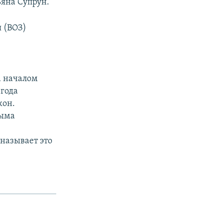
яна Супрун.
 (ВОЗ)
а началом
 года
кон.
рыма
называет это