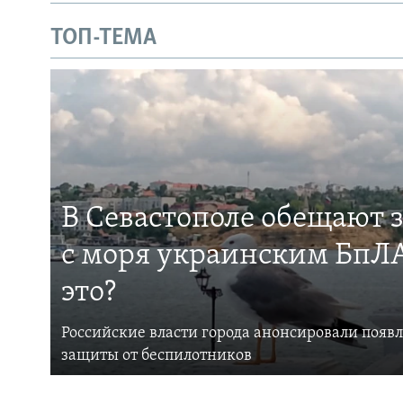
ТОП-ТЕМА
В Севастополе обещают 
с моря украинским БпЛА
это?
Российские власти города анонсировали появ
защиты от беспилотников