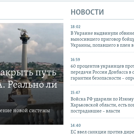
НОВОСТИ
18:02
В Украине выдвинули обвине
выносившего приговор бойц
Украины, попавшего в плен 
16:59
60 процентов украинцев про
закрыть путь
передачи России Донбасса в 
гарантии безопасности – опр
. Реально ли
15:47
Войска РФ ударили по Изюму
Харьковской области, есть п
ление новой системы
пострадавшие – власти
14:40
ЕС ввел санкции против дир