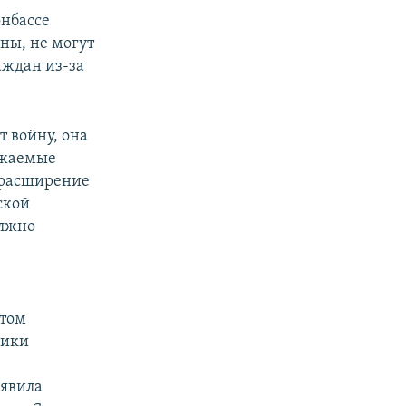
нбассе
ны, не могут
аждан из-за
т войну, она
важаемые
 расширение
ской
олжно
нтом
ники
аявила