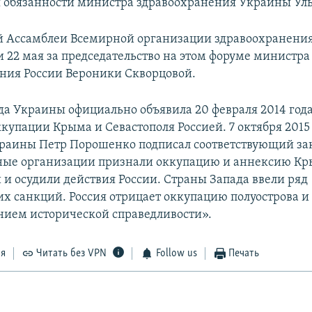
обязанности министра здравоохранения Украины Уль
й Ассамблеи Всемирной организации здравоохранения
и 22 мая за председательство на этом форуме министра
ния России Вероники Скворцовой.
да Украины официально объявила 20 февраля 2014 год
купации Крыма и Севастополя Россией. 7 октября 2015
раины Петр Порошенко подписал соответствующий за
ые организации признали оккупацию и аннексию К
и осудили действия России. Страны Запада ввели ряд
х санкций. Россия отрицает оккупацию полуострова и 
нием исторической справедливости».
ся
Читать без VPN
Follow us
Печать