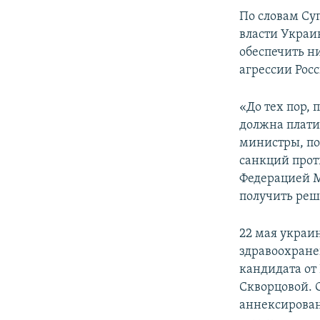
ПОБЕДИТЕЛЕЙ НЕ СУДЯТ?
По словам Су
КРЫМ.НЕПОКОРЕННЫЙ
власти Украи
обеспечить н
ELIFBE
агрессии Рос
УКРАИНСКАЯ ПРОБЛЕМА КРЫМА
«До тех пор, 
должна плати
министры, по
санкций прот
Федерацией М
получить реш
22 мая украи
здравоохран
кандидата от
Скворцовой. 
аннексирован