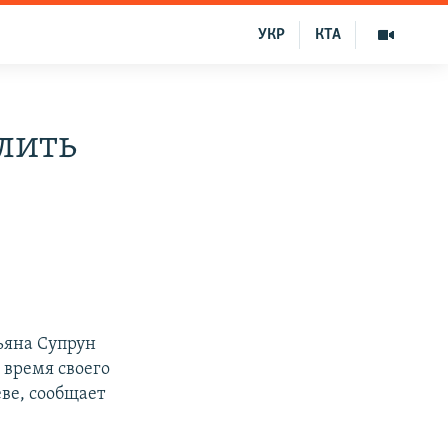
УКР
КТА
лить
ьяна Супрун
 время своего
ве, сообщает