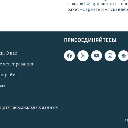
заводов РФ, причастных к пр
ракет «Сармат» и «Исканде
ПРИСОЕДИНЯЙТЕСЬ!
и. О нас
омментирования
опирайта
вязь
ащиты персональных данных
U