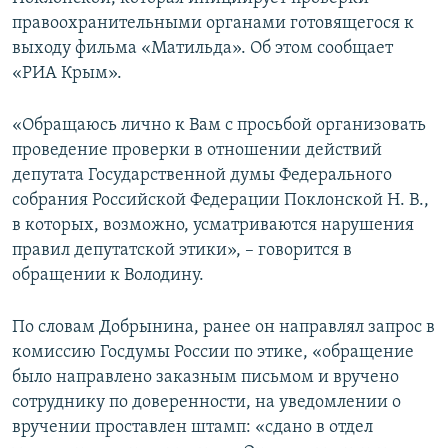
ПРИСОЕДИНЯЙТЕСЬ!
ПОБЕДИТЕЛЕЙ НЕ СУДЯТ?
правоохранительными органами готовящегося к
выходу фильма «Матильда». Об этом сообщает
КРЫМ.НЕПОКОРЕННЫЙ
«РИА Крым».
ELIFBE
«Обращаюсь лично к Вам с просьбой организовать
УКРАИНСКАЯ ПРОБЛЕМА КРЫМА
проведение проверки в отношении действий
Все сайты RFE/RL
депутата Государственной думы Федерального
собрания Российской Федерации Поклонской Н. В.,
в которых, возможно, усматриваются нарушения
правил депутатской этики», – говорится в
обращении к Володину.
По словам Добрынина, ранее он направлял запрос в
комиссию Госдумы России по этике, «обращение
было направлено заказным письмом и вручено
сотруднику по доверенности, на уведомлении о
вручении проставлен штамп: «сдано в отдел