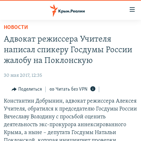
Доступность
ссылки
Вернуться
НОВОСТИ
к
НОВОСТИ
Адвокат режиссера Учителя
основному
СПЕЦПРОЕКТЫ
содержанию
написал спикеру Госдумы России
ВОДА
Вернутся
ГРУЗ 200
жалобу на Поклонскую
к
ИСТОРИЯ
КАРТА ВОЕННЫХ ОБЪЕКТОВ КРЫМА
главной
30 мая 2017, 12:35
ЕЩЕ
11 ЛЕТ ОККУПАЦИИ КРЫМА. 11 ИСТОРИЙ СОПРОТИВЛЕНИЯ
навигации
Вернутся
Поделиться
Читать без VPN
РАДІО СВОБОДА
ИНТЕРАКТИВ
к
Константин Добрынин, адвокат режиссера Алексея
КАК ОБОЙТИ БЛОКИРОВКУ
ИНФОГРАФИКА
поиску
Учителя, обратился к председателю Госдумы России
ТЕЛЕПРОЕКТ КРЫМ.РЕАЛИИ
Вячеславу Володину с просьбой оценить
Українською
деятельность экс-прокурора аннексированного
СОВЕТЫ ПРАВОЗАЩИТНИКОВ
Qırımtatar
Крыма, а ныне – депутата Госдумы Натальи
ПРОПАВШИЕ БЕЗ ВЕСТИ
Поклонской, которая инициирует проверки