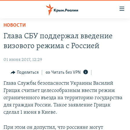
Доступность
ссылки
Вернуться
НОВОСТИ
к
НОВОСТИ
Глава СБУ поддержал введение
основному
СПЕЦПРОЕКТЫ
содержанию
визового режима с Россией
ВОДА
Вернутся
ГРУЗ 200
к
01 июня 2017, 12:29
ИСТОРИЯ
КАРТА ВОЕННЫХ ОБЪЕКТОВ КРЫМА
главной
ЕЩЕ
Поделиться
Читать без VPN
11 ЛЕТ ОККУПАЦИИ КРЫМА. 11 ИСТОРИЙ СОПРОТИВЛЕНИЯ
навигации
Вернутся
РАДІО СВОБОДА
Глава Службы безопасности Украины Василий
ИНТЕРАКТИВ
к
Грицак считает целесообразным ввести режим
КАК ОБОЙТИ БЛОКИРОВКУ
ИНФОГРАФИКА
поиску
ограниченного въезда на территорию государства
ТЕЛЕПРОЕКТ КРЫМ.РЕАЛИИ
для граждан России. Такое заявление Грицак
Українською
сделал 1 июня в Киеве.
СОВЕТЫ ПРАВОЗАЩИТНИКОВ
Qırımtatar
ПРОПАВШИЕ БЕЗ ВЕСТИ
При этом он допустил, что россияне могут