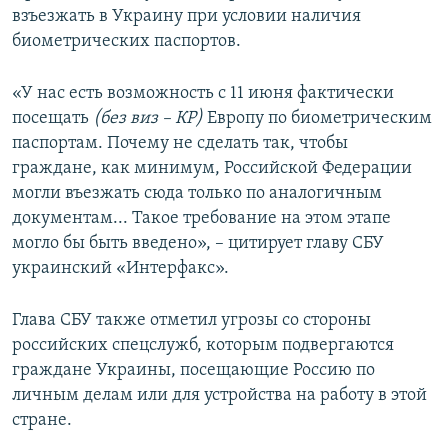
взъезжать в Украину при условии наличия
ПРИСОЕДИНЯЙТЕСЬ!
ПОБЕДИТЕЛЕЙ НЕ СУДЯТ?
биометрических паспортов.
КРЫМ.НЕПОКОРЕННЫЙ
ELIFBE
«У нас есть возможность с 11 июня фактически
посещать
(без виз – КР)
Европу по биометрическим
УКРАИНСКАЯ ПРОБЛЕМА КРЫМА
паспортам. Почему не сделать так, чтобы
Все сайты RFE/RL
граждане, как минимум, Российской Федерации
могли въезжать сюда только по аналогичным
документам... Такое требование на этом этапе
могло бы быть введено», – цитирует главу СБУ
украинский «Интерфакс».
Глава СБУ также отметил угрозы со стороны
российских спецслужб, которым подвергаются
граждане Украины, посещающие Россию по
личным делам или для устройства на работу в этой
стране.