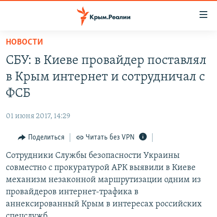
Доступность
ссылки
Вернуться
НОВОСТИ
к
НОВОСТИ
СБУ: в Киеве провайдер поставлял
основному
СПЕЦПРОЕКТЫ
содержанию
в Крым интернет и сотрудничал с
ВОДА
Вернутся
ГРУЗ 200
ФСБ
к
ИСТОРИЯ
КАРТА ВОЕННЫХ ОБЪЕКТОВ КРЫМА
главной
01 июня 2017, 14:29
ЕЩЕ
11 ЛЕТ ОККУПАЦИИ КРЫМА. 11 ИСТОРИЙ СОПРОТИВЛЕНИЯ
навигации
Вернутся
Поделиться
Читать без VPN
РАДІО СВОБОДА
ИНТЕРАКТИВ
к
Сотрудники Службы безопасности Украины
КАК ОБОЙТИ БЛОКИРОВКУ
ИНФОГРАФИКА
поиску
совместно с прокуратурой АРК выявили в Киеве
ТЕЛЕПРОЕКТ КРЫМ.РЕАЛИИ
механизм незаконной маршрутизации одним из
Українською
провайдеров интернет-трафика в
СОВЕТЫ ПРАВОЗАЩИТНИКОВ
Qırımtatar
аннексированный Крым в интересах российских
ПРОПАВШИЕ БЕЗ ВЕСТИ
спецслужб.