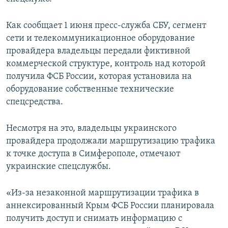
ПРИСОЕДИНЯЙТЕСЬ!
ПОБЕДИТЕЛЕЙ НЕ СУДЯТ?
Как сообщает 1 июня пресс-служба СБУ, сегмент
КРЫМ.НЕПОКОРЕННЫЙ
сети и телекоммуникационное оборудование
ELIFBE
провайдера владельцы передали фиктивной
коммерческой структуре, контроль над которой
УКРАИНСКАЯ ПРОБЛЕМА КРЫМА
получила ФСБ России, которая установила на
Все сайты RFE/RL
оборудование собственные технические
спецсредства.
Несмотря на это, владельцы украинского
провайдера продолжали маршрутизацию трафика
к точке доступа в Симферополе, отмечают
украинские спецслужбы.
«Из-за незаконной маршрутизации трафика в
аннексированный Крым ФСБ России планировала
получить доступ и снимать информацию с