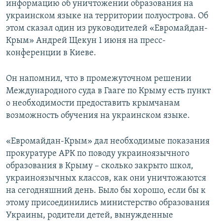
информацию об уничтожении образования на
ПРИСОЕДИНЯЙТЕСЬ!
ПОБЕДИТЕЛЕЙ НЕ СУДЯТ?
украинском языке на территории полуострова. Об
КРЫМ.НЕПОКОРЕННЫЙ
этом сказал один из руководителей «Евромайдан-
Крым» Андрей Щекун 1 июня на пресс-
ELIFBE
конференции в Киеве.
УКРАИНСКАЯ ПРОБЛЕМА КРЫМА
Все сайты RFE/RL
Он напомнил, что в промежуточном решении
Международного суда в Гааге по Крыму есть пункт
о необходимости предоставить крымчанам
возможность обучения на украинском языке.
«Евромайдан-Крым» дал необходимые показания
прокуратуре АРК по поводу украиноязычного
образования в Крыму – сколько закрыто школ,
украиноязычных классов, как они уничтожаются
на сегодняшний день. Было бы хорошо, если бы к
этому присоединились министерство образования
Украины, родители детей, вынужденные