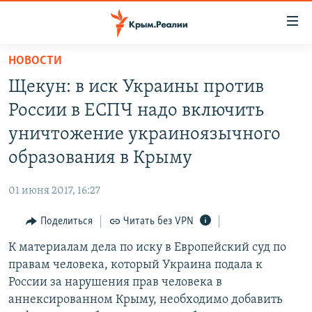
Доступность
ссылки
Вернуться
НОВОСТИ
к
НОВОСТИ
Щекун: в иск Украины против
основному
СПЕЦПРОЕКТЫ
содержанию
России в ЕСПЧ надо включить
ВОДА
Вернутся
ГРУЗ 200
уничтожение украиноязычного
к
ИСТОРИЯ
КАРТА ВОЕННЫХ ОБЪЕКТОВ КРЫМА
образования в Крыму
главной
ЕЩЕ
11 ЛЕТ ОККУПАЦИИ КРЫМА. 11 ИСТОРИЙ СОПРОТИВЛЕНИЯ
навигации
01 июня 2017, 16:27
Вернутся
РАДІО СВОБОДА
ИНТЕРАКТИВ
к
Поделиться
Читать без VPN
КАК ОБОЙТИ БЛОКИРОВКУ
ИНФОГРАФИКА
поиску
К материалам дела по иску в Европейский суд по
ТЕЛЕПРОЕКТ КРЫМ.РЕАЛИИ
Українською
правам человека, который Украина подала к
СОВЕТЫ ПРАВОЗАЩИТНИКОВ
России за нарушения прав человека в
Qırımtatar
аннексированном Крыму, необходимо добавить
ПРОПАВШИЕ БЕЗ ВЕСТИ