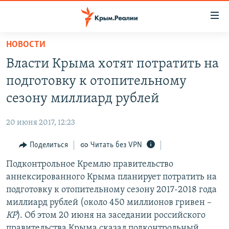
Доступность
ссылки
Вернуться
НОВОСТИ
к
НОВОСТИ
Власти Крыма хотят потратить на
основному
СПЕЦПРОЕКТЫ
содержанию
подготовку к отопительному
ВОДА
Вернутся
ГРУЗ 200
сезону миллиард рублей
к
ИСТОРИЯ
КАРТА ВОЕННЫХ ОБЪЕКТОВ КРЫМА
главной
20 июня 2017, 12:23
ЕЩЕ
11 ЛЕТ ОККУПАЦИИ КРЫМА. 11 ИСТОРИЙ СОПРОТИВЛЕНИЯ
навигации
Вернутся
Поделиться
Читать без VPN
РАДІО СВОБОДА
ИНТЕРАКТИВ
к
Подконтрольное Кремлю правительство
КАК ОБОЙТИ БЛОКИРОВКУ
ИНФОГРАФИКА
поиску
аннексированного Крыма планирует потратить на
ТЕЛЕПРОЕКТ КРЫМ.РЕАЛИИ
подготовку к отопительному сезону 2017-2018 года
Українською
миллиард рублей (около 450 миллионов гривен
–
СОВЕТЫ ПРАВОЗАЩИТНИКОВ
Qırımtatar
КР
). Об этом 20 июня на заседании российского
ПРОПАВШИЕ БЕЗ ВЕСТИ
правительства Крыма сказал подконтрольный