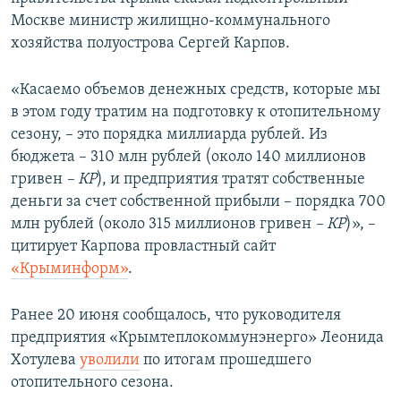
ПРИСОЕДИНЯЙТЕСЬ!
ПОБЕДИТЕЛЕЙ НЕ СУДЯТ?
Москве министр жилищно-коммунального
хозяйства полуострова Сергей Карпов.
КРЫМ.НЕПОКОРЕННЫЙ
ELIFBE
«Касаемо объемов денежных средств, которые мы
в этом году тратим на подготовку к отопительному
УКРАИНСКАЯ ПРОБЛЕМА КРЫМА
сезону, – это порядка миллиарда рублей. Из
Все сайты RFE/RL
бюджета – 310 млн рублей (около 140 миллионов
гривен
– КР
), и предприятия тратят собственные
деньги за счет собственной прибыли – порядка 700
млн рублей (около 315 миллионов гривен
– КР
)», –
цитирует Карпова провластный сайт
«Крыминформ»
.
Ранее 20 июня сообщалось, что руководителя
предприятия «Крымтеплокоммунэнерго» Леонида
Хотулева
уволили
по итогам прошедшего
отопительного сезона.