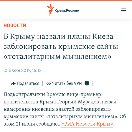
Доступность
ссылки
Вернуться
НОВОСТИ
к
НОВОСТИ
В Крыму назвали планы Киева
основному
СПЕЦПРОЕКТЫ
содержанию
заблокировать крымские сайты
ВОДА
Вернутся
ГРУЗ 200
«тоталитарным мышлением»
к
ИСТОРИЯ
КАРТА ВОЕННЫХ ОБЪЕКТОВ КРЫМА
главной
21 июня 2017, 15:18
ЕЩЕ
11 ЛЕТ ОККУПАЦИИ КРЫМА. 11 ИСТОРИЙ СОПРОТИВЛЕНИЯ
навигации
Вернутся
Поделиться
Читать без VPN
РАДІО СВОБОДА
ИНТЕРАКТИВ
к
Подконтрольный Кремлю вице-премьер
КАК ОБОЙТИ БЛОКИРОВКУ
ИНФОГРАФИКА
поиску
правительства Крыма Георгий Мурадов назвал
ТЕЛЕПРОЕКТ КРЫМ.РЕАЛИИ
намерения киевских властей заблокировать
Українською
крымские сайты «тоталитарным мышлением». Об
СОВЕТЫ ПРАВОЗАЩИТНИКОВ
Qırımtatar
этом 21 июня сообщают
«РИА Новости Крым»
.
ПРОПАВШИЕ БЕЗ ВЕСТИ