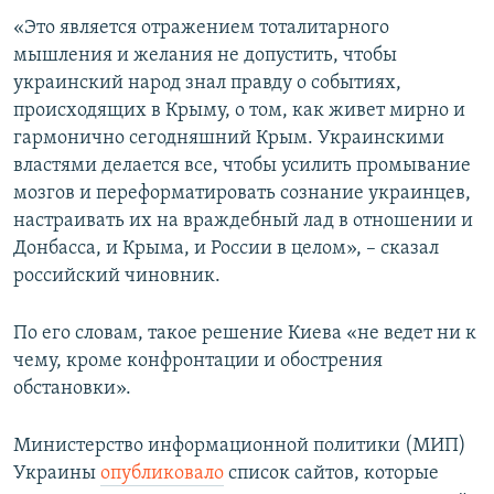
ПРИСОЕДИНЯЙТЕСЬ!
ПОБЕДИТЕЛЕЙ НЕ СУДЯТ?
«Это является отражением тоталитарного
мышления и желания не допустить, чтобы
КРЫМ.НЕПОКОРЕННЫЙ
украинский народ знал правду о событиях,
ELIFBE
происходящих в Крыму, о том, как живет мирно и
гармонично сегодняшний Крым. Украинскими
УКРАИНСКАЯ ПРОБЛЕМА КРЫМА
властями делается все, чтобы усилить промывание
Все сайты RFE/RL
мозгов и переформатировать сознание украинцев,
настраивать их на враждебный лад в отношении и
Донбасса, и Крыма, и России в целом», – сказал
российский чиновник.
По его словам, такое решение Киева «не ведет ни к
чему, кроме конфронтации и обострения
обстановки».
Министерство информационной политики (МИП)
Украины
опубликовало
список сайтов, которые