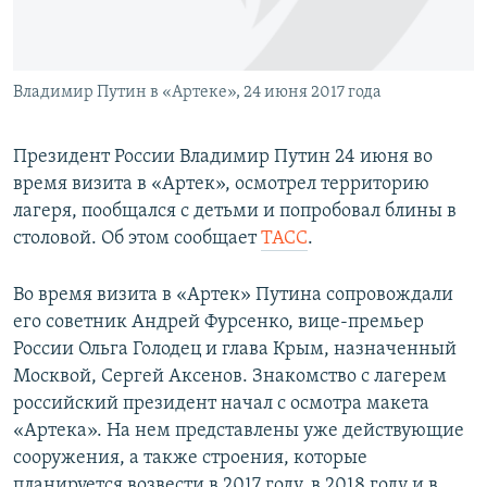
ПРИСОЕДИНЯЙТЕСЬ!
ПОБЕДИТЕЛЕЙ НЕ СУДЯТ?
КРЫМ.НЕПОКОРЕННЫЙ
Владимир Путин в «Артеке», 24 июня 2017 года
ELIFBE
УКРАИНСКАЯ ПРОБЛЕМА КРЫМА
Президент России Владимир Путин 24 июня во
Все сайты RFE/RL
время визита в «Артек», осмотрел территорию
лагеря, пообщался с детьми и попробовал блины в
столовой. Об этом сообщает
ТАСС
.
Во время визита в «Артек» Путина сопровождали
его советник Андрей Фурсенко, вице-премьер
России Ольга Голодец и глава Крым, назначенный
Москвой, Сергей Аксенов. Знакомство с лагерем
российский президент начал с осмотра макета
«Артека». На нем представлены уже действующие
сооружения, а также строения, которые
планируется возвести в 2017 году, в 2018 году и в