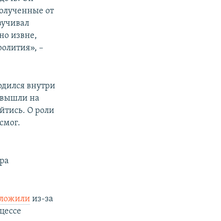
полученные от
вучивал
но извне,
олития», –
одился внутри
и вышли на
йтись. О роли
смог.
ра
тложили
из-за
цессе