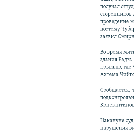
получал отту
сторонников 
проведение ми
поэтому Чуба
заявил Смирн
Во время мит
здания Рады. 
крыльцо, где 
Ахтема Чийгоз
Сообщается, 
подконтрольн
Константинов
Накануне суд
нарушения ви