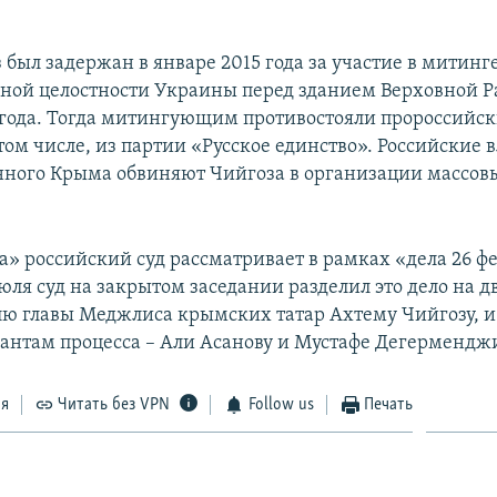
 был задержан в январе 2015 года за участие в митинг
ной целостности Украины перед зданием Верховной 
 года. Тогда митингующим противостояли пророссийс
том числе, из партии «Русское единство». Российские 
ного Крыма обвиняют Чийгоза в организации массов
а» российский суд рассматривает в рамках «дела 26 ф
июля суд на закрытом заседании разделил это дело на дв
лю главы Меджлиса крымских татар Ахтему Чийгозу, и
антам процесса – Али Асанову и Мустафе Дегермендж
ся
Читать без VPN
Follow us
Печать