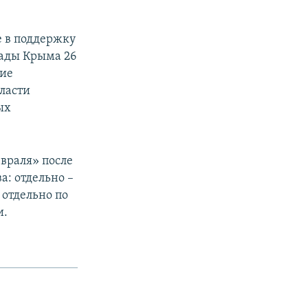
е в поддержку
Рады Крыма 26
кие
власти
ых
евраля» после
а: отдельно –
 отдельно по
и.