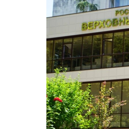
ПОБЕДИТЕЛЕЙ НЕ СУДЯТ?
КРЫМ.НЕПОКОРЕННЫЙ
ELIFBE
УКРАИНСКАЯ ПРОБЛЕМА КРЫМА