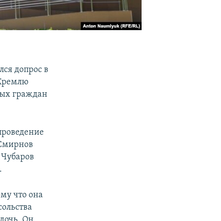
ся допрос в
 Кремлю
ных граждан
 проведение
 Смирнов
 Чубаров
.
ому что она
сольства
 дочь. Он