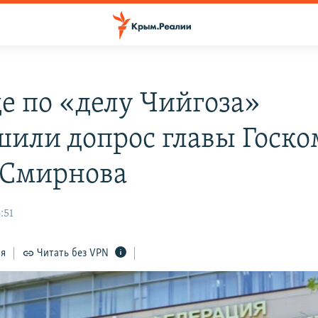
де по «делу Чийгоза»
шили допрос главы Госк
 Смирнова
:51
ся
Читать без VPN