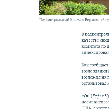
Подконтрольный Кремлю Верховный с
В подконтрол
качестве сви
комитета по
аннексирован
Как сообщает
возле здания
возложил на 
организовал 
«Он (
Рефат Чу
носит антиго
США, с которы