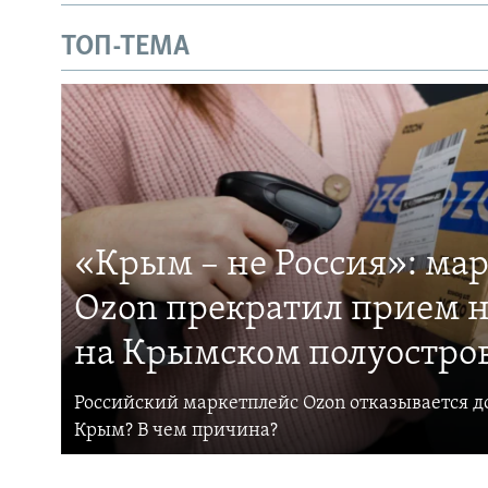
ТОП-ТЕМА
«Крым – не Россия»: ма
Ozon прекратил прием н
на Крымском полуостро
Российский маркетплейс Ozon отказывается до
Крым? В чем причина?