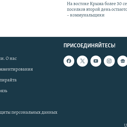
На востоке Крыма более 30 се
поселков второй день остаютс
– коммунальщики
ПРИСОЕДИНЯЙТЕСЬ!
и. О нас
омментирования
опирайта
вязь
ащиты персональных данных
U