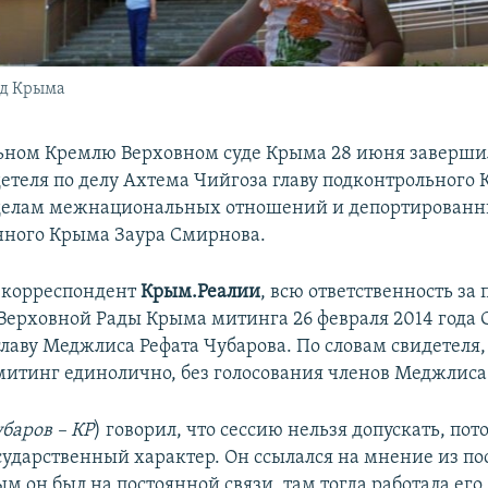
уд Крыма
ьном Кремлю Верховном суде Крыма 28 июня завершил
детеля по делу Ахтема Чийгоза главу подконтрольного
 делам межнациональных отношений и депортирован
ного Крыма Заура Смирнова.
 корреспондент
Крым.Реалии
, всю ответственность за
 Верховной Рады Крыма митинга 26 февраля 2014 года
главу Меджлиса Рефата Чубарова. По словам свидетеля,
митинг единолично, без голосования членов Меджлиса
баров – КР
) говорил, что сессию нельзя допускать, пот
сударственный характер. Он ссылался на мнение из по
м он был на постоянной связи, там тогда работала его