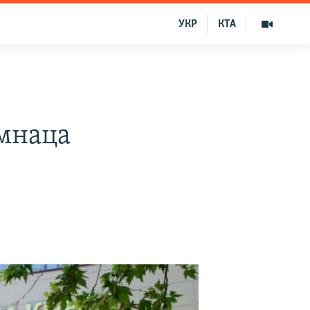
УКР
КТА
омнаца