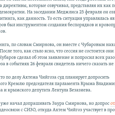
да директивы, которые озвучивал, представляя их как 
демократии. На заседании Меджлиса 25 февраля он оз
тинга, как данность. То есть ситуация управлялась яв
ров был инструментом создания беспорядков и кровопр
ов.
инга, по словам Смирнова, он вместе с Чубаровым нах
После того, как стало ясно, что сессия не состоится он
Чубаров сделал об этом заявление и попросил всех разо
а в событиях 26 февраля свидетель ничего сказать не 
что по делу Ахтема Чийгоза суд планирует допросить
ого Кремлю председателя парламента Крыма Владими
а и крымского депутата Лентула Безазиева.
 уже начал допрашивать Заура Смирнова, но допрос
о
деосвязи с СИЗО, откуда Ахтем Чийгоз участвует в про