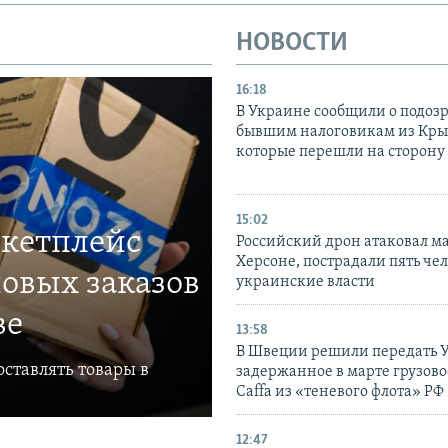
НОВОСТИ
16:18
В Украине сообщили о подоз
бывшим налоговикам из Кры
которые перешли на сторону
15:02
ркетплейс
Российский дрон атаковал м
Херсоне, пострадали пять чел
овых заказов
украинские власти
ве
13:58
В Швеции решили передать 
ставлять товары в
задержанное в марте грузово
Caffa из «теневого флота» РФ
12:47