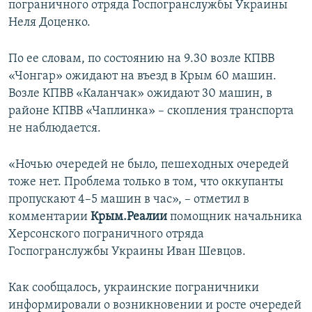
пограничного отряда Госпогранслужбы Украины
ПРИСОЕДИНЯЙТЕСЬ!
ПОБЕДИТЕЛЕЙ НЕ СУДЯТ?
Неля Доценко.
КРЫМ.НЕПОКОРЕННЫЙ
По ее словам, по состоянию на 9.30 возле КПВВ
ELIFBE
«Чонгар» ожидают на въезд в Крым 60 машин.
УКРАИНСКАЯ ПРОБЛЕМА КРЫМА
Возле КПВВ «Каланчак» ожидают 30 машин, в
Все сайты RFE/RL
районе КПВВ «Чаплинка» – скопления транспорта
не наблюдается.
«Ночью очередей не было, пешеходных очередей
тоже нет. Проблема только в том, что оккупанты
пропускают 4–5 машин в час», – отметил в
комментарии
Крым.Реалии
помощник начальника
Херсонского пограничного отряда
Госпогранслужбы Украины Иван Шевцов.
Как сообщалось, украинские пограничники
информировали о возникновении и росте очередей