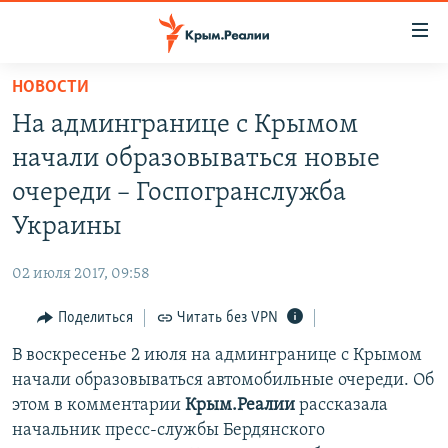
Доступность
ссылки
Вернуться
НОВОСТИ
к
НОВОСТИ
На админгранице с Крымом
основному
СПЕЦПРОЕКТЫ
содержанию
начали образовываться новые
ВОДА
Вернутся
ГРУЗ 200
очереди – Госпогранслужба
к
ИСТОРИЯ
КАРТА ВОЕННЫХ ОБЪЕКТОВ КРЫМА
Украины
главной
ЕЩЕ
11 ЛЕТ ОККУПАЦИИ КРЫМА. 11 ИСТОРИЙ СОПРОТИВЛЕНИЯ
навигации
02 июля 2017, 09:58
Вернутся
РАДІО СВОБОДА
ИНТЕРАКТИВ
к
Поделиться
Читать без VPN
КАК ОБОЙТИ БЛОКИРОВКУ
ИНФОГРАФИКА
поиску
В воскресенье 2 июля на админгранице с Крымом
ТЕЛЕПРОЕКТ КРЫМ.РЕАЛИИ
Українською
начали образовываться автомобильные очереди. Об
СОВЕТЫ ПРАВОЗАЩИТНИКОВ
этом в комментарии
Крым.Реалии
рассказала
Qırımtatar
начальник пресс-службы Бердянского
ПРОПАВШИЕ БЕЗ ВЕСТИ