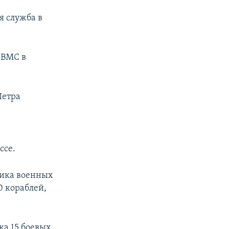
я служба в
 ВМС в
Петра
ссе.
ника военных
0 кораблей,
ка 15 боевых