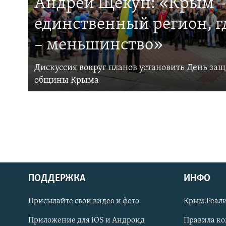
Андрей Щекун: «Крым –
единственный регион, 
– меньшинство»
Дискуссия вокруг планов установить День за
общины Крыма
ПОДДЕРЖКА
ИНФО
Українською
Присылайте свои видео и фото
Крым.Реали
Qırımtatar
Приложение для iOS и Андроид
Правила к