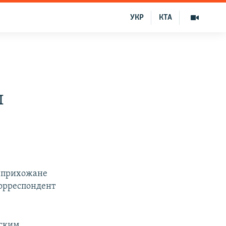
УКР
КТА
ы
х прихожане
корреспондент
нским