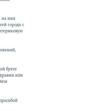
 на них
ей города с
атериковую
дований,
ой бухте
здравии или
елем
просьбой