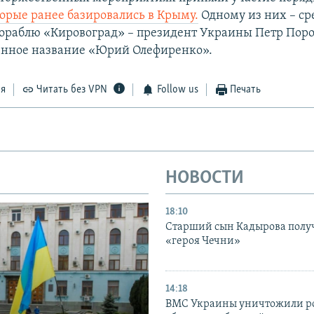
орые ранее базировались в Крыму.
Одному из них – с
ораблю «Кировоград» – президент Украины Петр Пор
енное название «Юрий Олефиренко».
ся
Читать без VPN
Follow us
Печать
НОВОСТИ
18:10
Старший сын Кадырова полу
«героя Чечни»
14:18
ВМС Украины уничтожили р