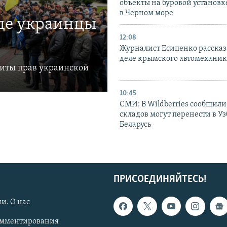
объекты на буровой установ
в Черном море
где украинцы
12:08
Журналист Есипенко рассказ
деле крымского автомехани
щиты прав украинской
10:45
СМИ: В Wildberries сообщили,
складов могут перенести в У
Беларусь
ПРИСОЕДИНЯЙТЕСЬ!
и. О нас
омментирования