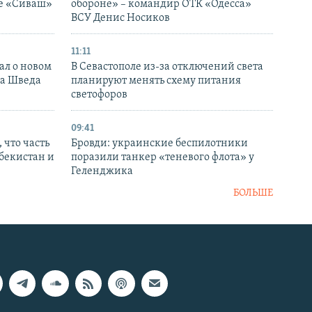
ке «Сиваш»
обороне» – командир ОТК «Одесса»
ВСУ Денис Носиков
11:11
ал о новом
В Севастополе из-за отключений света
ка Шведа
планируют менять схему питания
светофоров
09:41
 что часть
Бровди: украинские беспилотники
збекистан и
поразили танкер «теневого флота» у
Геленджика
БОЛЬШЕ