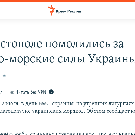
астополе помолились за
о-морские силы Украин
:56
ся
Читать без VPN
е 2 июля, в День ВМС Украины, на утренних литургия
благополучие украинских моряков. Об этом сообщает 
.
ной службы крымчане поздравили друг друга с украи