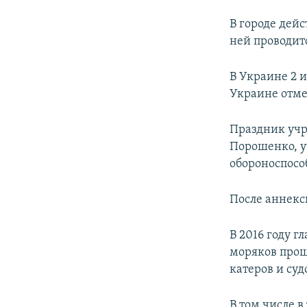
В городе дей
ней проводит
В Украине 2 
Украине отме
Праздник учр
Порошенко, 
обороноспосо
После аннекс
В 2016 году 
моряков прош
катеров и суд
В том числе 