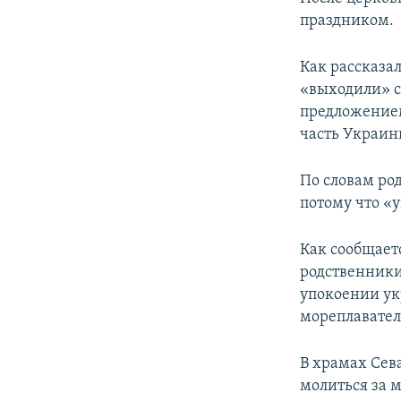
ПОБЕДИТЕЛЕЙ НЕ СУДЯТ?
праздником.
КРЫМ.НЕПОКОРЕННЫЙ
Как рассказа
ELIFBE
«выходили» с
УКРАИНСКАЯ ПРОБЛЕМА КРЫМА
предложение
часть Украин
По словам ро
потому что «у
Как сообщает
родственники
упокоении ук
мореплавател
В храмах Сев
молиться за 