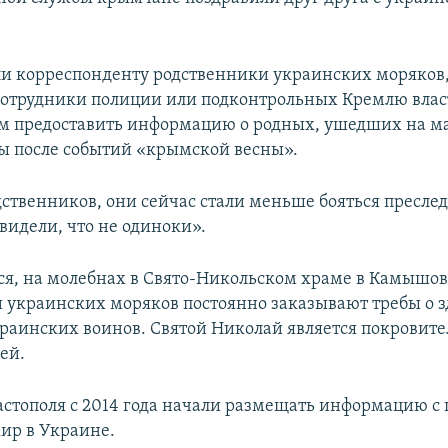
ли корреспонденту родственники украинских моряков,
отрудники полиции или подконтрольных Кремлю власт
м предоставить информацию о родных, ушедших на м
ы после событий «крымской весны».
дственников, они сейчас стали меньше бояться пресле
видели, что не одиноки».
ся, на молебнах в Свято-Никольском храме в Камышов
 украинских моряков постоянно заказывают требы о 
раинских воинов. Святой Николай является покровит
ей.
астополя с 2014 года начали размещать информацию с 
мир в Украине.