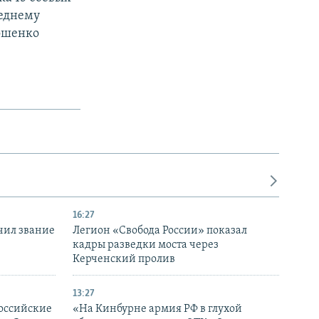
реднему
ошенко
16:27
чил звание
Легион «Свобода России» показал
кадры разведки моста через
Керченский пролив
13:27
оссийские
«На Кинбурне армия РФ в глухой