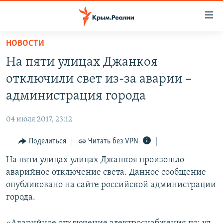
Доступность
ссылки
Вернуться
НОВОСТИ
к
НОВОСТИ
На пяти улицах Джанкоя
основному
СПЕЦПРОЕКТЫ
содержанию
отключили свет из-за аварии –
ВОДА
Вернутся
ГРУЗ 200
администрация города
к
ИСТОРИЯ
КАРТА ВОЕННЫХ ОБЪЕКТОВ КРЫМА
главной
04 июля 2017, 23:12
ЕЩЕ
11 ЛЕТ ОККУПАЦИИ КРЫМА. 11 ИСТОРИЙ СОПРОТИВЛЕНИЯ
навигации
Вернутся
Поделиться
Читать без VPN
РАДІО СВОБОДА
ИНТЕРАКТИВ
к
На пяти улицах улицах Джанкоя произошло
КАК ОБОЙТИ БЛОКИРОВКУ
ИНФОГРАФИКА
поиску
аварийное отключение света. Данное сообщение
ТЕЛЕПРОЕКТ КРЫМ.РЕАЛИИ
опубликовано на сайте российской администрации
Українською
города.
СОВЕТЫ ПРАВОЗАЩИТНИКОВ
Qırımtatar
ПРОПАВШИЕ БЕЗ ВЕСТИ