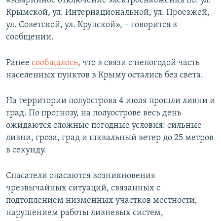
«Аварийное отключение электроснабжения по: ул.
ПРИСОЕДИНЯЙТЕСЬ!
ПОБЕДИТЕЛЕЙ НЕ СУДЯТ?
Крымской, ул. Интернациональной, ул. Проезжей,
ул. Советской, ул. Крупской», – говорится в
КРЫМ.НЕПОКОРЕННЫЙ
сообщении.
ELIFBE
Ранее
сообщалось
, что в связи с непогодой часть
УКРАИНСКАЯ ПРОБЛЕМА КРЫМА
населенных пунктов в Крыму остались без света.
Все сайты RFE/RL
На территории полуострова 4 июля прошли ливни и
град. По прогнозу, на полуострове весь день
ожидаются сложные погодные условия: сильные
ливни, гроза, град и шквальный ветер до 25 метров
в секунду.
Спасатели опасаются возникновения
чрезвычайных ситуаций, связанных с
подтоплением низменных участков местности,
нарушением работы ливневых систем,