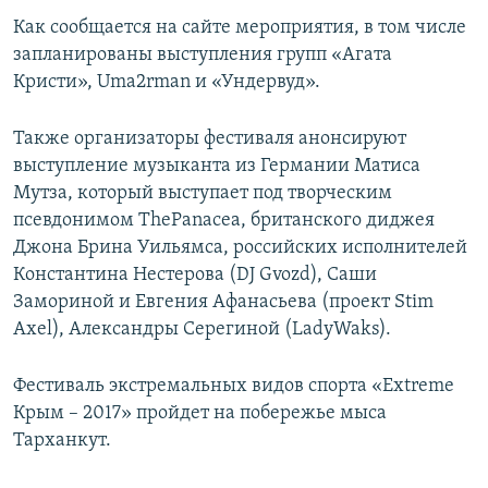
ПРИСОЕДИНЯЙТЕСЬ!
ПОБЕДИТЕЛЕЙ НЕ СУДЯТ?
Как сообщается на сайте мероприятия, в том числе
запланированы выступления групп «Агата
КРЫМ.НЕПОКОРЕННЫЙ
Кристи», Uma2rman и «Ундервуд».
ELIFBE
Также организаторы фестиваля анонсируют
УКРАИНСКАЯ ПРОБЛЕМА КРЫМА
выступление музыканта из Германии Матиса
Все сайты RFE/RL
Мутза, который выступает под творческим
псевдонимом ThePanacea, британского диджея
Джона Брина Уильямса, российских исполнителей
Константина Нестерова (DJ Gvozd), Саши
Замориной и Евгения Афанасьева (проект Stim
Axel), Александры Серегиной (LadyWaks).
Фестиваль экстремальных видов спорта «Extreme
Крым – 2017» пройдет на побережье мыса
Тарханкут.