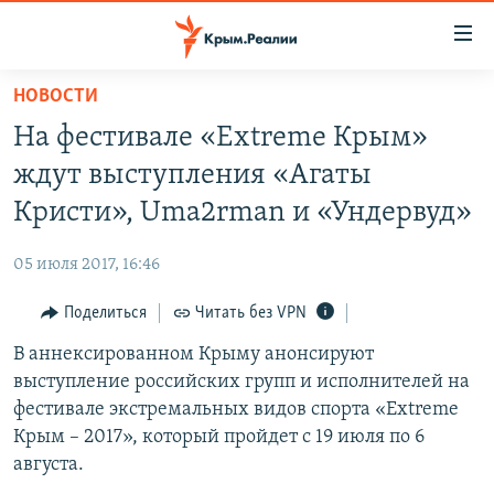
Доступность
ссылки
Вернуться
НОВОСТИ
к
НОВОСТИ
На фестивале «Extreme Крым»
основному
СПЕЦПРОЕКТЫ
содержанию
ждут выступления «Агаты
ВОДА
Вернутся
ГРУЗ 200
Кристи», Uma2rman и «Ундервуд»
к
ИСТОРИЯ
КАРТА ВОЕННЫХ ОБЪЕКТОВ КРЫМА
главной
05 июля 2017, 16:46
ЕЩЕ
11 ЛЕТ ОККУПАЦИИ КРЫМА. 11 ИСТОРИЙ СОПРОТИВЛЕНИЯ
навигации
Вернутся
Поделиться
Читать без VPN
РАДІО СВОБОДА
ИНТЕРАКТИВ
к
В аннексированном Крыму анонсируют
КАК ОБОЙТИ БЛОКИРОВКУ
ИНФОГРАФИКА
поиску
выступление российских групп и исполнителей на
ТЕЛЕПРОЕКТ КРЫМ.РЕАЛИИ
фестивале экстремальных видов спорта «Extreme
Українською
Крым – 2017», который пройдет с 19 июля по 6
СОВЕТЫ ПРАВОЗАЩИТНИКОВ
Qırımtatar
августа.
ПРОПАВШИЕ БЕЗ ВЕСТИ