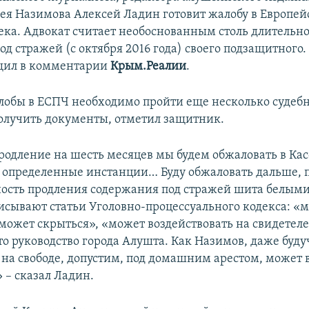
сея Назимова Алексей Ладин готовит жалобу в Европей
ека. Адвокат считает необоснованным столь длительн
д стражей (с октября 2016 года) своего подзащитного.
бщил в комментарии
Крым.Реалии
.
лобы в ЕСПЧ необходимо пройти еще несколько судеб
олучить документы, отметил защитник.
родление на шесть месяцев мы будем обжаловать в Ка
ть определенные инстанции… Буду обжаловать дальше, п
ость продления содержания под стражей шита белым
исывают статьи Уголовно-процессуального кодекса: «
может скрыться», «может воздействовать на свидетеле
то руководство города Алушта. Как Назимов, даже буду
 на свободе, допустим, под домашним арестом, может 
» – сказал Ладин.