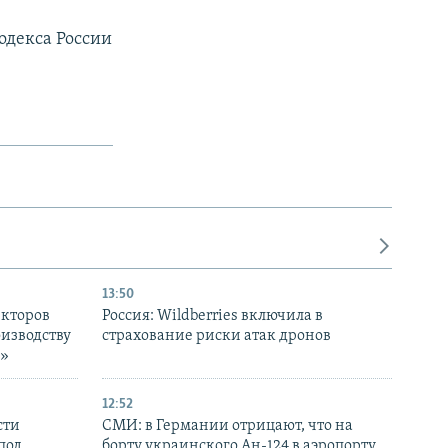
одекса России
13:50
екторов
Россия: Wildberries включила в
оизводству
страхование риски атак дронов
р»
12:52
сти
СМИ: в Германии отрицают, что на
под
борту украинского Ан-124 в аэропорту