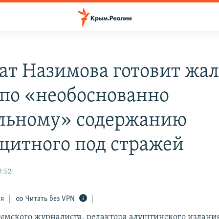
ат Назимова готовит жал
по «необоснованно
льному» содержанию
щитного под стражей
0:52
ся
Читать без VPN
мского журналиста, редактора алуштинского издания