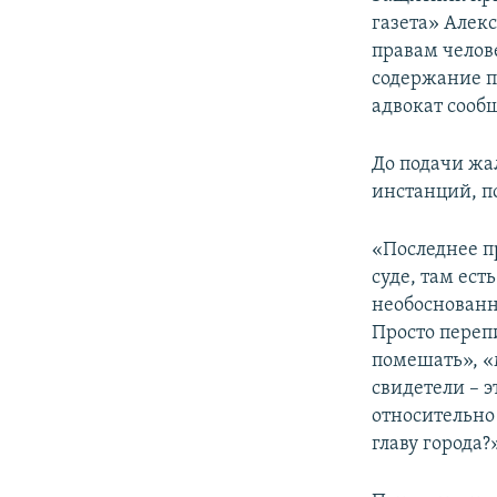
ПОБЕДИТЕЛЕЙ НЕ СУДЯТ?
газета» Алек
КРЫМ.НЕПОКОРЕННЫЙ
правам челов
содержание по
ELIFBE
адвокат соо
УКРАИНСКАЯ ПРОБЛЕМА КРЫМА
До подачи жа
инстанций, п
«Последнее п
суде, там ес
необоснованн
Просто переп
помешать», «
свидетели – э
относительно
главу города?