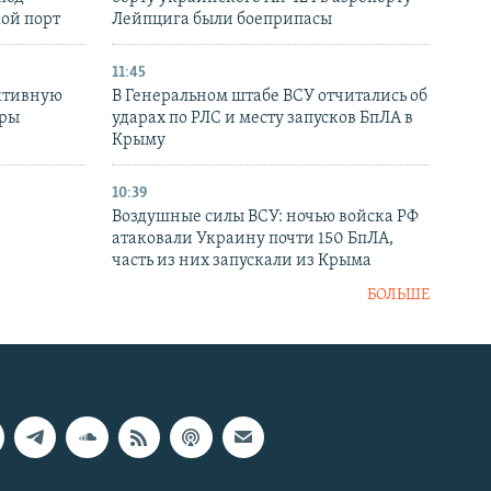
кой порт
Лейпцига были боеприпасы
11:45
ктивную
В Генеральном штабе ВСУ отчитались об
уры
ударах по РЛС и месту запусков БпЛА в
в
Крыму
10:39
Воздушные силы ВСУ: ночью войска РФ
атаковали Украину почти 150 БпЛА,
часть из них запускали из Крыма
БОЛЬШЕ