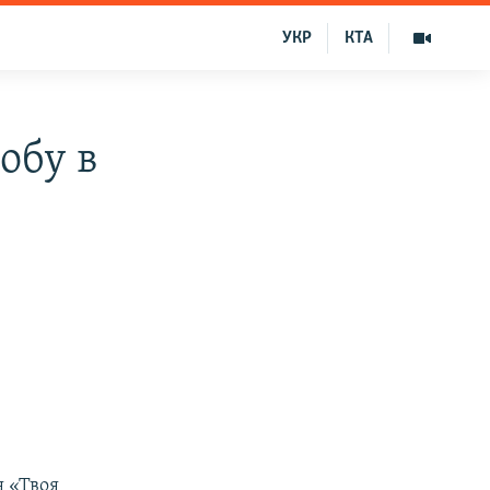
УКР
КТА
обу в
 «Твоя