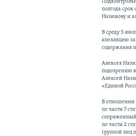
Подконтроль
полгода срок
Назимову и а
В среду 5 ию
апелляцию за
содержания п
Алексея Нази
подозрению в
Алексей Нази
«Единой Росс
В отношении 
по части 7 ст
сопряженный 
по части 2 с
группой лиц 