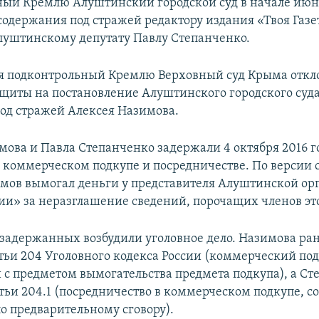
ный Кремлю Алуштинский городской суд в начале ию
 содержания под стражей редактору издания «Твоя Газ
луштинскому депутату Павлу Степанченко.
ля подконтрольный Кремлю Верховный суд Крыма откл
щиты на постановление Алуштинского городского суда
од стражей Алексея Назимова.
мова и Павла Степанченко задержали 4 октября 2016 г
 коммерческом подкупе и посредничестве. По версии с
мов вымогал деньги у представителя Алуштинской ор
ии» за неразглашение сведений, порочащих членов эт
задержанных возбудили уголовное дело. Назимова ра
атьи 204 Уголовного кодекса России (коммерческий под
с предметом вымогательства предмета подкупа), а Ст
татьи 204.1 (посредничество в коммерческом подкупе, 
по предварительному сговору).