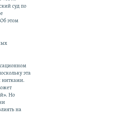
ский суд по
ое
 Об этом
ных
ссационном
оскольку эта
и нитками.
может
й». Но
чи
влиять на