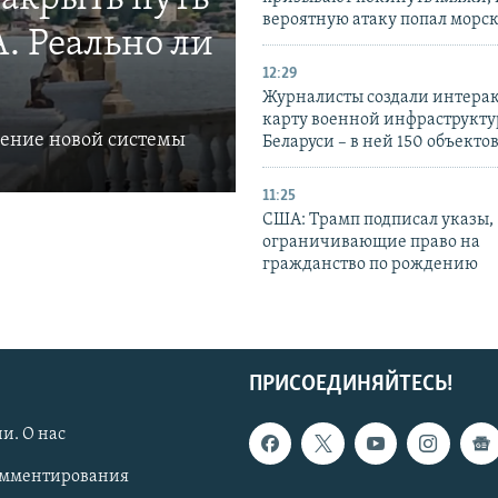
вероятную атаку попал морс
. Реально ли
12:29
Журналисты создали интера
карту военной инфраструкт
ление новой системы
Беларуси – в ней 150 объекто
11:25
США: Трамп подписал указы,
ограничивающие право на
гражданство по рождению
ПРИСОЕДИНЯЙТЕСЬ!
и. О нас
омментирования