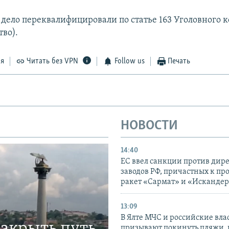
 дело переквалифицировали по статье 163 Уголовного к
тво).
ся
Читать без VPN
Follow us
Печать
НОВОСТИ
14:40
ЕС ввел санкции против дир
заводов РФ, причастных к пр
ракет «Сармат» и «Исканде
13:09
В Ялте МЧС и российские вла
закрыть путь
призывают покинуть пляжи, 