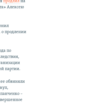
ня
продлил
на
ета» Алексею
онил
 о продлении
ода по
ледствия,
ганизации
ой партии.
нее обвиняли
куп,
епанченко –
совершенное