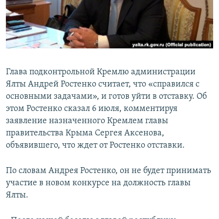
ПРИСОЕДИНЯЙТЕСЬ!
ПОБЕДИТЕЛЕЙ НЕ СУДЯТ?
КРЫМ.НЕПОКОРЕННЫЙ
ELIFBE
УКРАИНСКАЯ ПРОБЛЕМА КРЫМА
Глава подконтрольной Кремлю администрации
Все сайты RFE/RL
Ялты Андрей Ростенко считает, что «справился с
основными задачами», и готов уйти в отставку. Об
этом Ростенко сказал 6 июля, комментируя
заявление назначенного Кремлем главы
правительства Крыма Сергея Аксенова,
объявившего, что ждет от Ростенко отставки.
По словам Андрея Ростенко, он не будет принимать
участие в новом конкурсе на должность главы
Ялты.