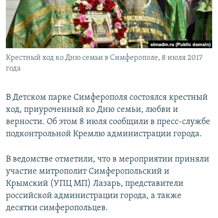
ПРИСОЕДИНЯЙТЕСЬ!
ПОБЕДИТЕЛЕЙ НЕ СУДЯТ?
КРЫМ.НЕПОКОРЕННЫЙ
ELIFBE
Крестный ход ко Дню семьи в Симферополе, 8 июля 2017
УКРАИНСКАЯ ПРОБЛЕМА КРЫМА
года
Все сайты RFE/RL
В Детском парке Симферополя состоялся крестный
ход, приуроченный ко Дню семьи, любви и
верности. Об этом 8 июля сообщили в пресс-службе
подконтрольной Кремлю администрации города.
В ведомстве отметили, что в мероприятии приняли
участие митрополит Симферопольский и
Крымский (УПЦ МП) Лазарь, представители
российской администрации города, а также
десятки симферопольцев.