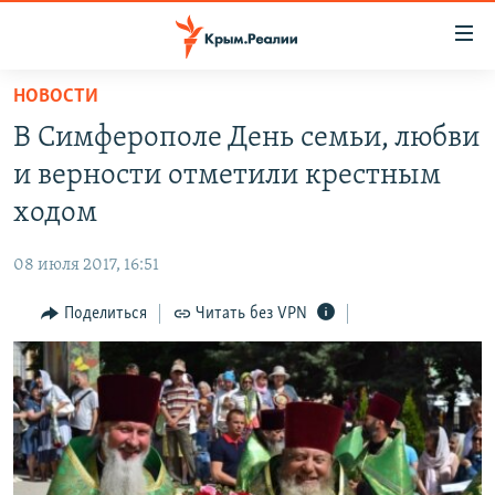
Доступность
ссылки
Вернуться
НОВОСТИ
к
НОВОСТИ
В Симферополе День семьи, любви
основному
СПЕЦПРОЕКТЫ
содержанию
и верности отметили крестным
ВОДА
Вернутся
ГРУЗ 200
ходом
к
ИСТОРИЯ
КАРТА ВОЕННЫХ ОБЪЕКТОВ КРЫМА
главной
08 июля 2017, 16:51
ЕЩЕ
11 ЛЕТ ОККУПАЦИИ КРЫМА. 11 ИСТОРИЙ СОПРОТИВЛЕНИЯ
навигации
Вернутся
Поделиться
Читать без VPN
РАДІО СВОБОДА
ИНТЕРАКТИВ
к
КАК ОБОЙТИ БЛОКИРОВКУ
ИНФОГРАФИКА
поиску
ТЕЛЕПРОЕКТ КРЫМ.РЕАЛИИ
Українською
СОВЕТЫ ПРАВОЗАЩИТНИКОВ
Qırımtatar
ПРОПАВШИЕ БЕЗ ВЕСТИ