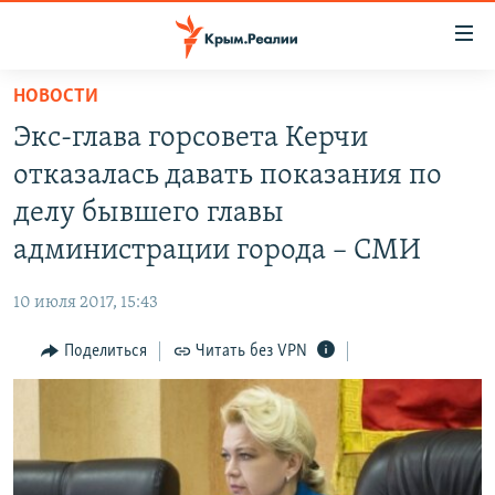
Доступность
ссылки
Вернуться
НОВОСТИ
к
НОВОСТИ
Экс-глава горсовета Керчи
основному
СПЕЦПРОЕКТЫ
содержанию
отказалась давать показания по
ВОДА
Вернутся
ГРУЗ 200
делу бывшего главы
к
ИСТОРИЯ
КАРТА ВОЕННЫХ ОБЪЕКТОВ КРЫМА
администрации города – СМИ
главной
ЕЩЕ
11 ЛЕТ ОККУПАЦИИ КРЫМА. 11 ИСТОРИЙ СОПРОТИВЛЕНИЯ
навигации
10 июля 2017, 15:43
Вернутся
РАДІО СВОБОДА
ИНТЕРАКТИВ
к
Поделиться
Читать без VPN
КАК ОБОЙТИ БЛОКИРОВКУ
ИНФОГРАФИКА
поиску
ТЕЛЕПРОЕКТ КРЫМ.РЕАЛИИ
Українською
СОВЕТЫ ПРАВОЗАЩИТНИКОВ
Qırımtatar
ПРОПАВШИЕ БЕЗ ВЕСТИ