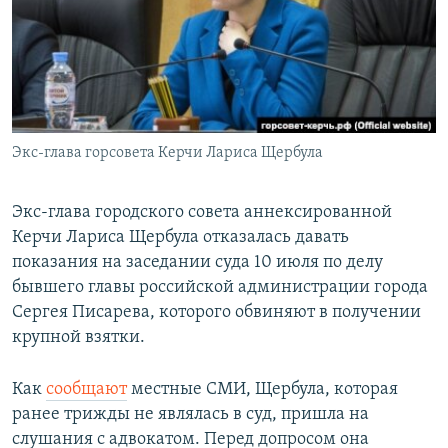
ПРИСОЕДИНЯЙТЕСЬ!
ПОБЕДИТЕЛЕЙ НЕ СУДЯТ?
КРЫМ.НЕПОКОРЕННЫЙ
ELIFBE
УКРАИНСКАЯ ПРОБЛЕМА КРЫМА
Все сайты RFE/RL
Экс-глава горсовета Керчи Лариса Щербула
Экс-глава городского совета аннексированной
Керчи Лариса Щербула отказалась давать
показания на заседании суда 10 июля по делу
бывшего главы российской администрации города
Сергея Писарева, которого обвиняют в получении
крупной взятки.
Как
сообщают
местные СМИ, Щербула, которая
ранее трижды не являлась в суд, пришла на
слушания с адвокатом. Перед допросом она