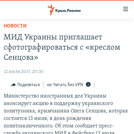
Доступность
ссылки
Вернуться
НОВОСТИ
к
НОВОСТИ
МИД Украины приглашает
основному
СПЕЦПРОЕКТЫ
содержанию
сфотографироваться с «креслом
ВОДА
Вернутся
ГРУЗ 200
Сенцова»
к
ИСТОРИЯ
КАРТА ВОЕННЫХ ОБЪЕКТОВ КРЫМА
главной
12 июля 2017, 20:35
ЕЩЕ
11 ЛЕТ ОККУПАЦИИ КРЫМА. 11 ИСТОРИЙ СОПРОТИВЛЕНИЯ
навигации
Вернутся
Поделиться
Читать без VPN
РАДІО СВОБОДА
ИНТЕРАКТИВ
к
Министерство иностранных дел Украины
КАК ОБОЙТИ БЛОКИРОВКУ
ИНФОГРАФИКА
поиску
анонсирует акцию в поддержку украинского
ТЕЛЕПРОЕКТ КРЫМ.РЕАЛИИ
политузника, крымчанина Олега Сенцова, которая
Українською
состоится 13 июля, в день рождения
СОВЕТЫ ПРАВОЗАЩИТНИКОВ
Qırımtatar
политзаключенного. Об этом сообщает пресс-
ПРОПАВШИЕ БЕЗ ВЕСТИ
служба украинского МИД в Фейсбуке 12 июля.