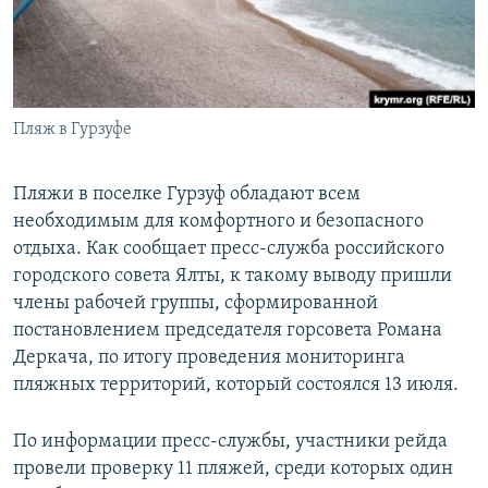
ПРИСОЕДИНЯЙТЕСЬ!
ПОБЕДИТЕЛЕЙ НЕ СУДЯТ?
КРЫМ.НЕПОКОРЕННЫЙ
ELIFBE
Пляж в Гурзуфе
УКРАИНСКАЯ ПРОБЛЕМА КРЫМА
Все сайты RFE/RL
Пляжи в поселке Гурзуф обладают всем
необходимым для комфортного и безопасного
отдыха. Как сообщает пресс-служба российского
городского совета Ялты, к такому выводу пришли
члены рабочей группы, сформированной
постановлением председателя горсовета Романа
Деркача, по итогу проведения мониторинга
пляжных территорий, который состоялся 13 июля.
По информации пресс-службы, участники рейда
провели проверку 11 пляжей, среди которых один