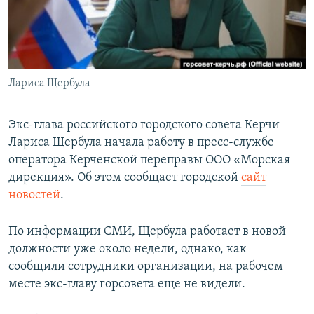
ПРИСОЕДИНЯЙТЕСЬ!
ПОБЕДИТЕЛЕЙ НЕ СУДЯТ?
КРЫМ.НЕПОКОРЕННЫЙ
ELIFBE
Лариса Щербула
УКРАИНСКАЯ ПРОБЛЕМА КРЫМА
Все сайты RFE/RL
Экс-глава российского городского совета Керчи
Лариса Щербула начала работу в пресс-службе
оператора Керченской переправы ООО «Морская
дирекция». Об этом сообщает городской
сайт
новостей
.
По информации СМИ, Щербула работает в новой
должности уже около недели, однако, как
сообщили сотрудники организации, на рабочем
месте экс-главу горсовета еще не видели.