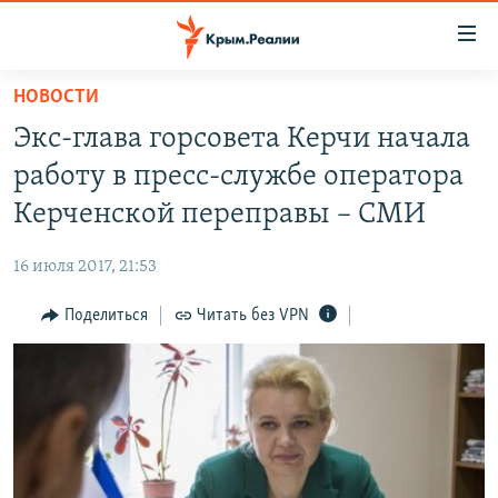
Доступность
ссылки
Вернуться
НОВОСТИ
к
НОВОСТИ
Экс-глава горсовета Керчи начала
основному
СПЕЦПРОЕКТЫ
содержанию
работу в пресс-службе оператора
ВОДА
Вернутся
ГРУЗ 200
Керченской переправы – СМИ
к
ИСТОРИЯ
КАРТА ВОЕННЫХ ОБЪЕКТОВ КРЫМА
главной
16 июля 2017, 21:53
ЕЩЕ
11 ЛЕТ ОККУПАЦИИ КРЫМА. 11 ИСТОРИЙ СОПРОТИВЛЕНИЯ
навигации
Вернутся
Поделиться
Читать без VPN
РАДІО СВОБОДА
ИНТЕРАКТИВ
к
КАК ОБОЙТИ БЛОКИРОВКУ
ИНФОГРАФИКА
поиску
ТЕЛЕПРОЕКТ КРЫМ.РЕАЛИИ
Українською
СОВЕТЫ ПРАВОЗАЩИТНИКОВ
Qırımtatar
ПРОПАВШИЕ БЕЗ ВЕСТИ