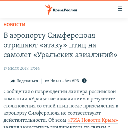
Доступность
ссылки
Вернуться
НОВОСТИ
к
НОВОСТИ
В аэропорту Симферополя
основному
СПЕЦПРОЕКТЫ
содержанию
отрицают «атаку» птиц на
ВОДА
Вернутся
ГРУЗ 200
самолет «Уральских авиалиний»
к
ИСТОРИЯ
КАРТА ВОЕННЫХ ОБЪЕКТОВ КРЫМА
главной
17 июля 2017, 17:44
ЕЩЕ
11 ЛЕТ ОККУПАЦИИ КРЫМА. 11 ИСТОРИЙ СОПРОТИВЛЕНИЯ
навигации
Вернутся
Поделиться
Читать без VPN
РАДІО СВОБОДА
ИНТЕРАКТИВ
к
Сообщения о повреждении лайнера российской
КАК ОБОЙТИ БЛОКИРОВКУ
ИНФОГРАФИКА
поиску
компании «Уральские авиалинии» в результате
ТЕЛЕПРОЕКТ КРЫМ.РЕАЛИИ
столкновения со стаей птиц после приземления в
Українською
аэропорту Симферополя не соответствуют
СОВЕТЫ ПРАВОЗАЩИТНИКОВ
Qırımtatar
действительности. Об этом
«РИА Новости Крым»
ПРОПАВШИЕ БЕЗ ВЕСТИ
заявил заместитель гендиректора по связям с