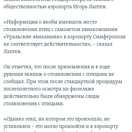
ПРИСОЕДИНЯЙТЕСЬ!
ПОБЕДИТЕЛЕЙ НЕ СУДЯТ?
общественностью аэропорта Игорь Лаптев.
КРЫМ.НЕПОКОРЕННЫЙ
«Информация о якобы имевшем место
ELIFBE
столкновении птиц с самолетом авиакомпании
«Уральские авиалинии» в аэропорту Симферополя
УКРАИНСКАЯ ПРОБЛЕМА КРЫМА
не соответствует действительности», – сказал
Все сайты RFE/RL
Лаптев.
Он отметил, что после приземления и в ходе
руления экипаж о столкновении с птицами не
сообщал. При этом после стандартной процедуры
послеполетного осмотра на фюзеляже
действительно были обнаружены следы
столкновения с птицами.
«Однако этап, на котором это произошло, не
установлен – это могло произойти и в аэропорту