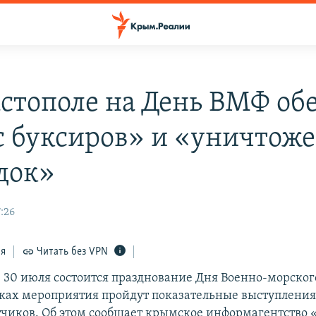
астополе на День ВМФ о
с буксиров» и «уничтож
док»
:26
ся
Читать без VPN
е 30 июля состоится празднование Дня Военно-морског
мках мероприятия пройдут показательные выступлени
тчиков. Об этом сообщает крымское информагентство 