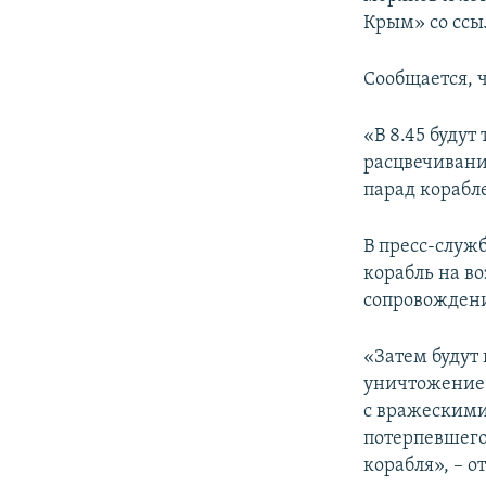
ПОБЕДИТЕЛЕЙ НЕ СУДЯТ?
Крым» со ссы
КРЫМ.НЕПОКОРЕННЫЙ
Сообщается, ч
ELIFBE
УКРАИНСКАЯ ПРОБЛЕМА КРЫМА
«В 8.45 буду
расцвечивани
парад корабле
В пресс-служ
корабль на в
сопровождени
«Затем будут
уничтожение 
с вражескими
потерпевшего
корабля», – 