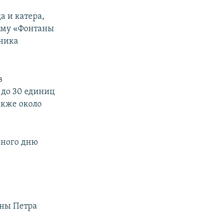
а и катера,
амму «Фонтаны
дника
в
 до 30 единиц
акже около
нного дню
ины Петра