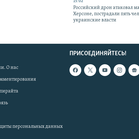
15:02
Российский дрон атаковал м
Херсоне, пострадали пять чел
украинские власти
ПРИСОЕДИНЯЙТЕСЬ!
и. О нас
омментирования
опирайта
вязь
ащиты персональных данных