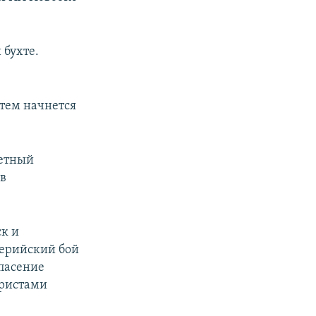
 бухте.
атем начнется
кетный
 в
ск и
ерийский бой
спасение
ористами