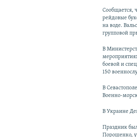
Сообщается, ч
рейдовые бук
на воде. Вал
групповой пр
В Министерст
мероприятиях
боевой и спе
150 военнос
В Севастопол
Военно-морск
В Украине Де
Праздник был
Порошенко, у