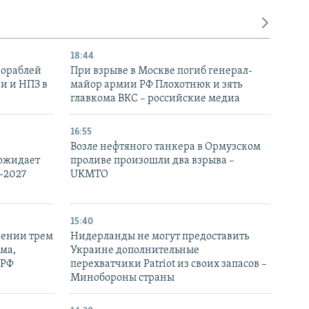
18:44
кораблей
При взрыве в Москве погиб генерал-
и и НПЗ в
майор армии РФ Плохотнюк и зять
главкома ВКС – российские медиа
16:55
Возле нефтяного танкера в Ормузском
 ожидает
проливе произошли два взрыва –
-2027
UKMTO
15:40
рении трем
Нидерланды не могут предоставить
ма,
Украине дополнительные
 РФ
перехватчики Patriot из своих запасов –
Минобороны страны