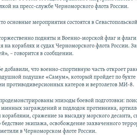
лкой на пресс-службе Черноморского флота России.
то основные мероприятия состоятся в Севастопольской
т торжественно подняты и Военно-морской флаг и флаги
я на кораблях и судах Черноморского флота России. З
й», – говорится в сообщении.
бе добавили, что военно-спортивную часть откроет ра
оздушной подушке «Самум», который пройдет по бухте
и противодиверсионных катеров и вертолетов МИ-8.
 продемонстрированы эпизоды боевой подготовки: пои
минных заграждений и подлодок противника, артилл
 кораблями, сражение за высадку морского десанта, 
 бедствие экипажа, освобождение захваченного терр
отметили в Черноморском флоте России.