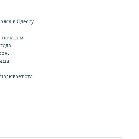
лся в Одессу.
а началом
 года
кон.
рыма
называет это