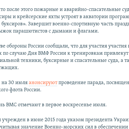
то после этого пожарные и аварийно-спасательные суд
сиры и крейсерские яхты устроят в акватории прогр
ьс буксиров». Завершит военно-спортивную часть праз
ыжок парашютистов с дымами и флагами.
ве обороны России сообщали, что для участия участия 
 по случаю Дня ВМФ России к тренировкам привлекут
циальной техники, буксирные и спасательные суда, а т
лужащих.
е на 30 июля
анонсируют
проведение парада, посвяще
ого флота России.
нь ВМС отмечают в первое воскресенье июля.
 учрежден в июне 2015 года указом президента Укра
читывая значение Военно-морских сил в обеспечении