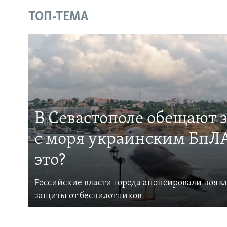
ТОП-ТЕМА
В Севастополе обещают 
с моря украинским БпЛА
это?
Российские власти города анонсировали появ
защиты от беспилотников