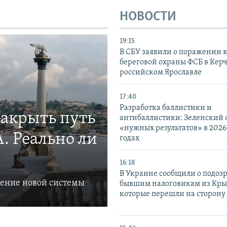
НОВОСТИ
19:15
В СБУ заявили о поражении 
береговой охраны ФСБ в Керч
российском Ярославле
17:40
Разработка баллистики и
закрыть путь
антибаллистики: Зеленский
«нужных результатов» в 2026
. Реально ли
годах
16:18
В Украине сообщили о подоз
ление новой системы
бывшим налоговикам из Кры
которые перешли на сторону