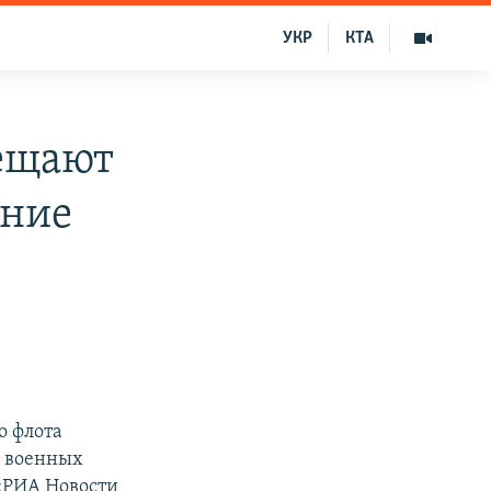
УКР
КТА
бещают
ение
о флота
я военных
«РИА Новости