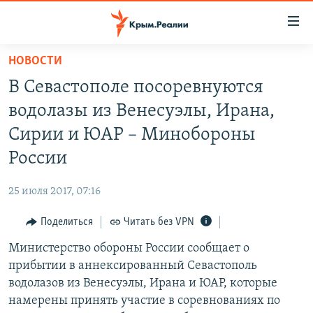
Доступность
ссылки
Вернуться
НОВОСТИ
к
НОВОСТИ
В Севастополе посоревнуются
основному
СПЕЦПРОЕКТЫ
содержанию
водолазы из Венесуэлы, Ирана,
ВОДА
Вернутся
ГРУЗ 200
Сирии и ЮАР – Минобороны
к
ИСТОРИЯ
КАРТА ВОЕННЫХ ОБЪЕКТОВ КРЫМА
России
главной
ЕЩЕ
11 ЛЕТ ОККУПАЦИИ КРЫМА. 11 ИСТОРИЙ СОПРОТИВЛЕНИЯ
навигации
25 июля 2017, 07:16
Вернутся
РАДІО СВОБОДА
ИНТЕРАКТИВ
к
Поделиться
Читать без VPN
КАК ОБОЙТИ БЛОКИРОВКУ
ИНФОГРАФИКА
поиску
Министерство обороны России сообщает о
ТЕЛЕПРОЕКТ КРЫМ.РЕАЛИИ
Українською
прибытии в аннексированный Севастополь
СОВЕТЫ ПРАВОЗАЩИТНИКОВ
водолазов из Венесуэлы, Ирана и ЮАР, которые
Qırımtatar
намерены принять участие в соревнованиях по
ПРОПАВШИЕ БЕЗ ВЕСТИ