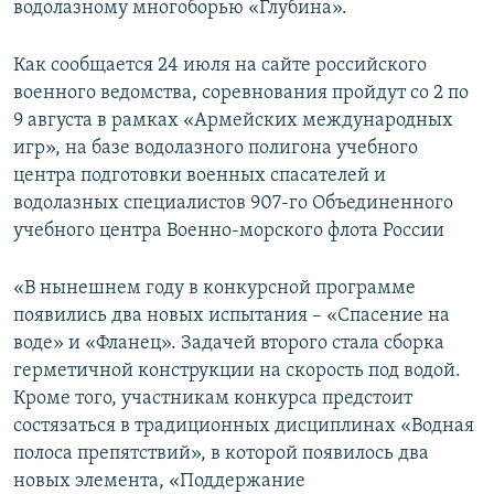
водолазному многоборью «Глубина».
ПРИСОЕДИНЯЙТЕСЬ!
ПОБЕДИТЕЛЕЙ НЕ СУДЯТ?
КРЫМ.НЕПОКОРЕННЫЙ
Как сообщается 24 июля на сайте российского
военного ведомства, соревнования пройдут со 2 по
ELIFBE
9 августа в рамках «Армейских международных
УКРАИНСКАЯ ПРОБЛЕМА КРЫМА
игр», на базе водолазного полигона учебного
Все сайты RFE/RL
центра подготовки военных спасателей и
водолазных специалистов 907-го Объединенного
учебного центра Военно-морского флота России
«В нынешнем году в конкурсной программе
появились два новых испытания – «Спасение на
воде» и «Фланец». Задачей второго стала сборка
герметичной конструкции на скорость под водой.
Кроме того, участникам конкурса предстоит
состязаться в традиционных дисциплинах «Водная
полоса препятствий», в которой появилось два
новых элемента, «Поддержание