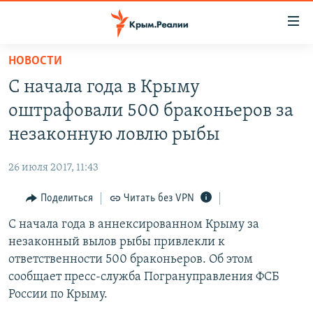
Доступность
ссылки
Вернуться
НОВОСТИ
к
НОВОСТИ
С начала года в Крыму
основному
СПЕЦПРОЕКТЫ
содержанию
оштрафовали 500 браконьеров за
ВОДА
Вернутся
ГРУЗ 200
незаконную ловлю рыбы
к
ИСТОРИЯ
КАРТА ВОЕННЫХ ОБЪЕКТОВ КРЫМА
главной
26 июля 2017, 11:43
ЕЩЕ
11 ЛЕТ ОККУПАЦИИ КРЫМА. 11 ИСТОРИЙ СОПРОТИВЛЕНИЯ
навигации
Вернутся
Поделиться
Читать без VPN
РАДІО СВОБОДА
ИНТЕРАКТИВ
к
С начала года в аннексированном Крыму за
КАК ОБОЙТИ БЛОКИРОВКУ
ИНФОГРАФИКА
поиску
незаконный вылов рыбы привлекли к
ТЕЛЕПРОЕКТ КРЫМ.РЕАЛИИ
ответственности 500 браконьеров. Об этом
Українською
сообщает пресс-служба Погрануправления ФСБ
СОВЕТЫ ПРАВОЗАЩИТНИКОВ
Qırımtatar
России по Крыму.
ПРОПАВШИЕ БЕЗ ВЕСТИ