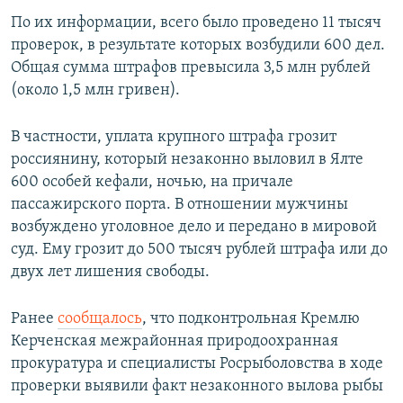
ПРИСОЕДИНЯЙТЕСЬ!
ПОБЕДИТЕЛЕЙ НЕ СУДЯТ?
По их информации, всего было проведено 11 тысяч
проверок, в результате которых возбудили 600 дел.
КРЫМ.НЕПОКОРЕННЫЙ
Общая сумма штрафов превысила 3,5 млн рублей
ELIFBE
(около 1,5 млн гривен).
УКРАИНСКАЯ ПРОБЛЕМА КРЫМА
В частности, уплата крупного штрафа грозит
Все сайты RFE/RL
россиянину, который незаконно выловил в Ялте
600 особей кефали, ночью, на причале
пассажирского порта. В отношении мужчины
возбуждено уголовное дело и передано в мировой
суд. Ему грозит до 500 тысяч рублей штрафа или до
двух лет лишения свободы.
Ранее
сообщалось
, что подконтрольная Кремлю
Керченская межрайонная природоохранная
прокуратура и специалисты Росрыболовства в ходе
проверки выявили факт незаконного вылова рыбы