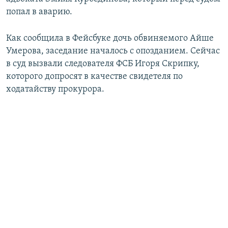
ПРИСОЕДИНЯЙТЕСЬ!
ПОБЕДИТЕЛЕЙ НЕ СУДЯТ?
попал в аварию.
КРЫМ.НЕПОКОРЕННЫЙ
Как сообщила в Фейсбуке дочь обвиняемого Айше
ELIFBE
Умерова, заседание началось с опозданием. Сейчас
в суд вызвали следователя ФСБ Игоря Скрипку,
УКРАИНСКАЯ ПРОБЛЕМА КРЫМА
которого допросят в качестве свидетеля по
Все сайты RFE/RL
ходатайству прокурора.