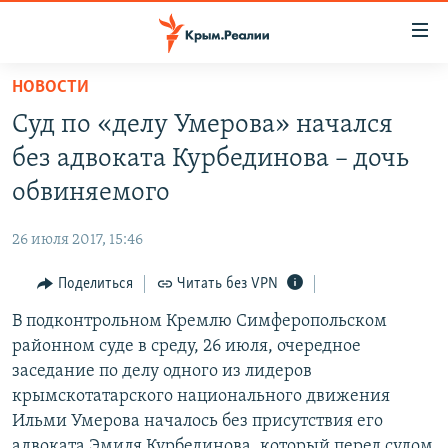
Доступность
ссылки
Вернуться
НОВОСТИ
к
НОВОСТИ
Суд по «делу Умерова» начался
основному
СПЕЦПРОЕКТЫ
содержанию
без адвоката Курбединова – дочь
ВОДА
Вернутся
ГРУЗ 200
обвиняемого
к
ИСТОРИЯ
КАРТА ВОЕННЫХ ОБЪЕКТОВ КРЫМА
главной
26 июля 2017, 15:46
ЕЩЕ
11 ЛЕТ ОККУПАЦИИ КРЫМА. 11 ИСТОРИЙ СОПРОТИВЛЕНИЯ
навигации
Вернутся
Поделиться
Читать без VPN
РАДІО СВОБОДА
ИНТЕРАКТИВ
к
В подконтрольном Кремлю Симферопольском
КАК ОБОЙТИ БЛОКИРОВКУ
ИНФОГРАФИКА
поиску
районном суде в среду, 26 июля, очередное
ТЕЛЕПРОЕКТ КРЫМ.РЕАЛИИ
заседание по делу одного из лидеров
Українською
крымскотатарского национального движения
СОВЕТЫ ПРАВОЗАЩИТНИКОВ
Qırımtatar
Ильми Умерова началось без присутствия его
ПРОПАВШИЕ БЕЗ ВЕСТИ
адвоката Эмиля Курбединова, который перед судом