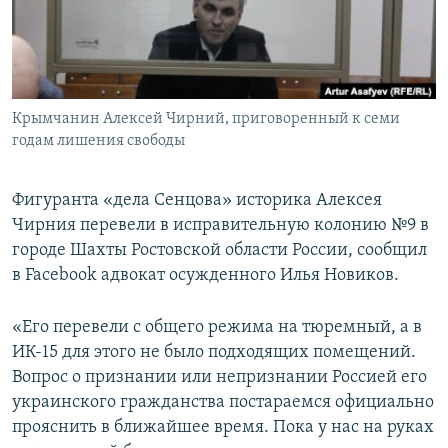
ПРИСОЕДИНЯЙТЕСЬ!
ПОБЕДИТЕЛЕЙ НЕ СУДЯТ?
КРЫМ.НЕПОКОРЕННЫЙ
ELIFBE
Крымчанин Алексей Чирний, приговоренный к семи
УКРАИНСКАЯ ПРОБЛЕМА КРЫМА
годам лишения свободы
Все сайты RFE/RL
Фигуранта «дела Сенцова» историка Алексея
Чирния перевели в исправительную колонию №9 в
городе Шахты Ростовской области России, сообщил
в Facebook адвокат осужденного Илья Новиков.
«Его перевели с общего режима на тюремный, а в
ИК-15 для этого не было подходящих помещений.
Вопрос о признании или непризнании Россией его
украинского гражданства постараемся официально
прояснить в ближайшее время. Пока у нас на руках