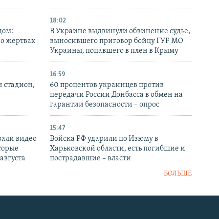
18:02
дом:
В Украине выдвинули обвинение судье,
 о жертвах
выносившего приговор бойцу ГУР МО
Украины, попавшего в плен в Крыму
16:59
н стадион,
60 процентов украинцев против
передачи России Донбасса в обмен на
гарантии безопасности – опрос
15:47
вали видео
Войска РФ ударили по Изюму в
торые
Харьковской области, есть погибшие и
 августа
пострадавшие – власти
БОЛЬШЕ