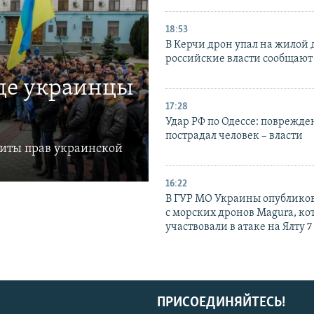
18:53
В Керчи дрон упал на жилой 
российские власти сообщают
где украинцы
17:28
Удар РФ по Одессе: поврежде
пострадал человек – власти
щиты прав украинской
16:22
В ГУР МО Украины опублико
с морских дронов Magura, ко
участвовали в атаке на Ялту 7
ПРИСОЕДИНЯЙТЕСЬ!