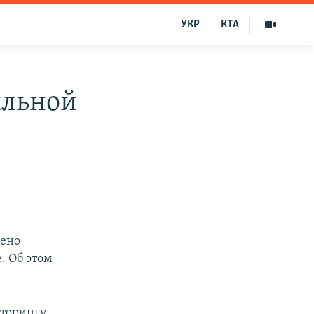
УКР
КТА
ильной
лено
. Об этом
иторингу