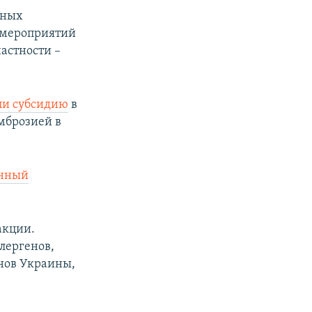
нных
 мероприятий
астности –
ли субсидию
в
амброзией в
инный
акции.
лергенов,
нов Украины,