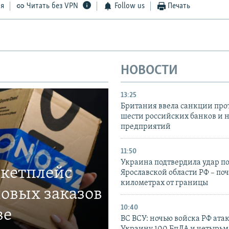
ся
Читать без VPN
Follow us
Печать
НОВОСТИ
13:25
Британия ввела санкции про
шести российских банков и 
предприятий
11:50
Украина подтвердила удар по
ркетплейс
Ярославской области РФ – поч
километрах от границы
овых заказов
10:40
ве
ВС ВСУ: ночью войска РФ ата
Украину 100 БпЛА и четырьм