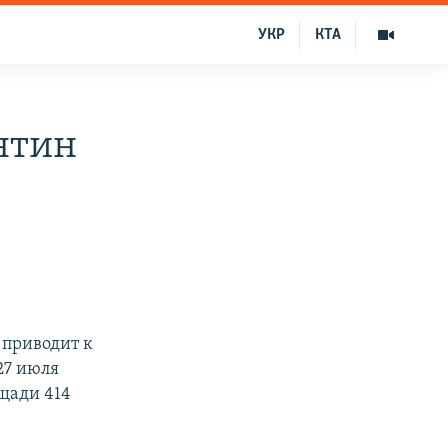
УКР
КТА
нтин
 приводит к
27 июля
щади 414