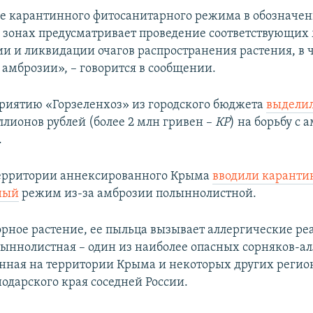
е карантинного фитосанитарного режима в обозначе
зонах предусматривает проведение соответствующих
ии и ликвидации очагов распространения растения, в ч
амброзии», – говорится в сообщении.
риятию «Горзеленхоз» из городского бюджета
выдели
ллионов рублей (более 2 млн гривен –
КР
) на борьбу с 
.
территории аннексированного Крыма
вводили карант
ный
режим из-за амброзии полыннолистной.
орное растение, ее пыльца вызывает аллергические ре
ыннолистная – один из наиболее опасных сорняков-ал
нная на территории Крыма и некоторых других регио
одарского края соседней России.