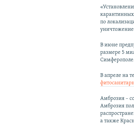
ПОБЕДИТЕЛЕЙ НЕ СУДЯТ?
«Установлени
КРЫМ.НЕПОКОРЕННЫЙ
карантинных 
по локализац
ELIFBE
уничтожение 
УКРАИНСКАЯ ПРОБЛЕМА КРЫМА
В июне предп
размере 5 ми
Симферополе
В апреле на 
фитосанитар
Амброзия – с
Амброзия пол
распростране
а также Красн