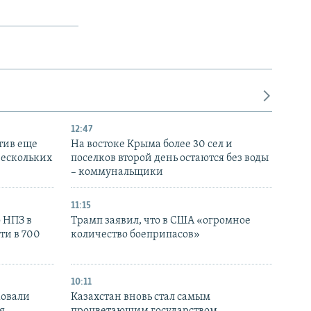
12:47
тив еще
На востоке Крыма более 30 сел и
нескольких
поселков второй день остаются без воды
– коммунальщики
11:15
 НПЗ в
Трамп заявил, что в США «огромное
ти в 700
количество боеприпасов»
10:11
ковали
Казахстан вновь стал самым
я
процветающим государством