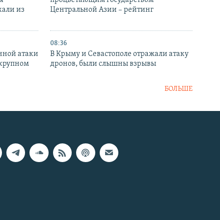
кали из
Центральной Азии – рейтинг
08:36
нной атаки
В Крыму и Севастополе отражали атаку
 крупном
дронов, были слышны взрывы
БОЛЬШЕ