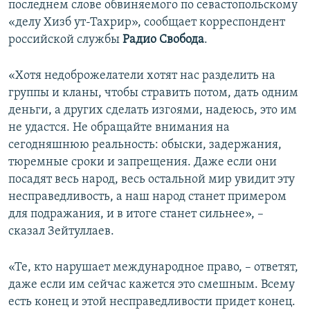
последнем слове обвиняемого по севастопольскому
ПРИСОЕДИНЯЙТЕСЬ!
ПОБЕДИТЕЛЕЙ НЕ СУДЯТ?
«делу Хизб ут-Тахрир», сообщает корреспондент
КРЫМ.НЕПОКОРЕННЫЙ
российской службы
Радио Свобода
.
ELIFBE
«Хотя недоброжелатели хотят нас разделить на
УКРАИНСКАЯ ПРОБЛЕМА КРЫМА
группы и кланы, чтобы стравить потом, дать одним
Все сайты RFE/RL
деньги, а других сделать изгоями, надеюсь, это им
не удастся. Не обращайте внимания на
сегодняшнюю реальность: обыски, задержания,
тюремные сроки и запрещения. Даже если они
посадят весь народ, весь остальной мир увидит эту
несправедливость, а наш народ станет примером
для подражания, и в итоге станет сильнее», –
сказал Зейтуллаев.
«Те, кто нарушает международное право, – ответят,
даже если им сейчас кажется это смешным. Всему
есть конец и этой несправедливости придет конец.