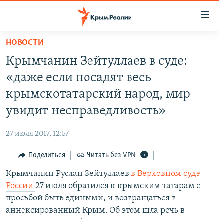
Доступность
ссылки
Вернуться
НОВОСТИ
к
НОВОСТИ
Крымчанин Зейтуллаев в суде:
основному
СПЕЦПРОЕКТЫ
содержанию
«даже если посадят весь
ВОДА
Вернутся
ГРУЗ 200
крымскотатарский народ, мир
к
ИСТОРИЯ
КАРТА ВОЕННЫХ ОБЪЕКТОВ КРЫМА
увидит несправедливость»
главной
ЕЩЕ
11 ЛЕТ ОККУПАЦИИ КРЫМА. 11 ИСТОРИЙ СОПРОТИВЛЕНИЯ
навигации
27 июля 2017, 12:57
Вернутся
РАДІО СВОБОДА
ИНТЕРАКТИВ
к
Поделиться
Читать без VPN
КАК ОБОЙТИ БЛОКИРОВКУ
ИНФОГРАФИКА
поиску
Крымчанин Руслан Зейтуллаев
в Верховном суде
ТЕЛЕПРОЕКТ КРЫМ.РЕАЛИИ
Українською
России
27 июля обратился к крымским татарам с
СОВЕТЫ ПРАВОЗАЩИТНИКОВ
просьбой быть едиными, и возвращаться в
Qırımtatar
аннексированный Крым. Об этом шла речь в
ПРОПАВШИЕ БЕЗ ВЕСТИ