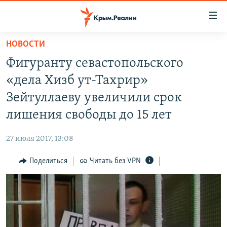
Доступность
ссылки
Вернуться
НОВОСТИ
к
НОВОСТИ
Фигуранту севастопольского
основному
СПЕЦПРОЕКТЫ
содержанию
«дела Хизб ут-Тахрир»
ВОДА
Вернутся
ГРУЗ 200
Зейтуллаеву увеличили срок
к
ИСТОРИЯ
КАРТА ВОЕННЫХ ОБЪЕКТОВ КРЫМА
лишения свободы до 15 лет
главной
ЕЩЕ
11 ЛЕТ ОККУПАЦИИ КРЫМА. 11 ИСТОРИЙ СОПРОТИВЛЕНИЯ
навигации
27 июля 2017, 13:08
Вернутся
РАДІО СВОБОДА
ИНТЕРАКТИВ
к
Поделиться
Читать без VPN
КАК ОБОЙТИ БЛОКИРОВКУ
ИНФОГРАФИКА
поиску
ТЕЛЕПРОЕКТ КРЫМ.РЕАЛИИ
Українською
СОВЕТЫ ПРАВОЗАЩИТНИКОВ
Qırımtatar
ПРОПАВШИЕ БЕЗ ВЕСТИ