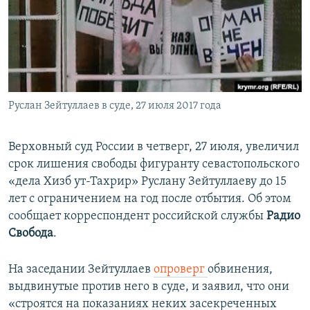
ПРИСОЕДИНЯЙТЕСЬ!
ПОБЕДИТЕЛЕЙ НЕ СУДЯТ?
КРЫМ.НЕПОКОРЕННЫЙ
ELIFBE
УКРАИНСКАЯ ПРОБЛЕМА КРЫМА
Все сайты RFE/RL
Руслан Зейтуллаев в суде, 27 июля 2017 года
Верховный суд России в четверг, 27 июля, увеличил
срок лишения свободы фигуранту севастопольского
«дела Хизб ут-Тахрир» Руслану Зейтуллаеву до 15
лет с ограничением на год после отбытия. Об этом
сообщает корреспондент российской службы
Радио
Свобода
.
На заседании Зейтуллаев
опроверг
обвинения,
выдвинутые против него в суде, и заявил, что они
«строятся на показаниях неких засекреченных