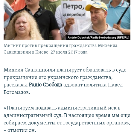
ПРИСОЕДИНЯЙТЕСЬ!
ПОБЕДИТЕЛЕЙ НЕ СУДЯТ?
КРЫМ.НЕПОКОРЕННЫЙ
ELIFBE
УКРАИНСКАЯ ПРОБЛЕМА КРЫМА
Все сайты RFE/RL
Митинг против прекращения гражданства Михеила
Саакашвили в Киеве, 27 июля 2017 года
Михеил Саакашвили планирует обжаловать в суде
прекращение его украинского гражданства,
рассказал
Радіо Свобода
адвокат политика Павел
Богомазов.
«Планируем подавать административный иск в
административный суд. В настоящее время мы еще
собираем документы от государственных органов»,
– отметил он.